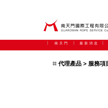
南 天 門
最 新 消 息
代理產品
> 服務項