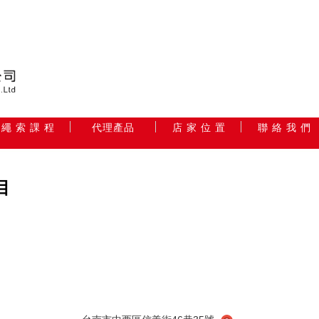
繩 索 課 程
代理產品
店 家 位 置
聯 絡 我 們
目