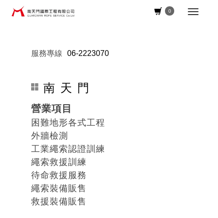
0
服務專線
06-2223070
南 天 門
營業項目
困難地形各式工程
外牆檢測
工業繩索認證訓練
繩索救援訓練
待命救援服務
繩索裝備販售
救援裝備販售