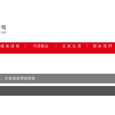
繩 索 課 程
代理產品
店 家 位 置
聯 絡 我 們
免費體驗，兒童繩索潛能開發
！