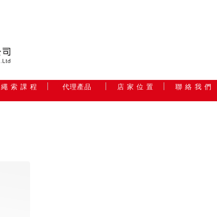
繩 索 課 程
代理產品
店 家 位 置
聯 絡 我 們