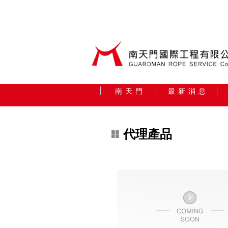
南 天 門
最 新 消 息
代理產品