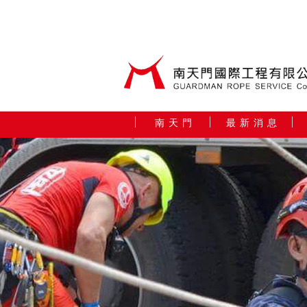
南 天 門
最 新 消 息