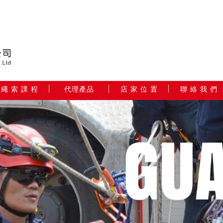
繩 索 課 程
代理產品
店 家 位 置
聯 絡 我 們