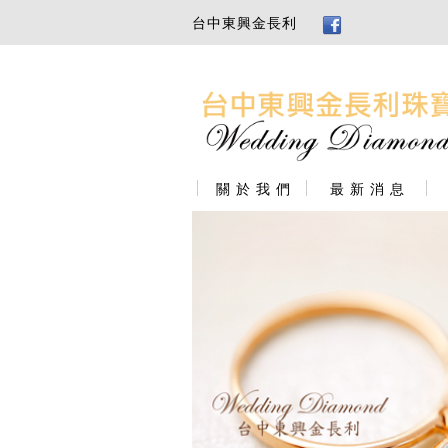
台中東興金長利
關 於 我 們
最 新 消 息