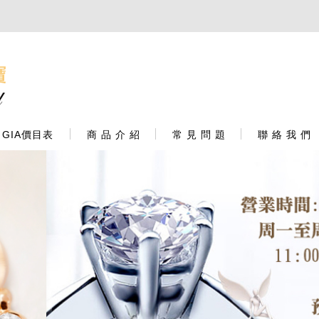
GIA價目表
商 品 介 紹
常 見 問 題
聯 絡 我 們