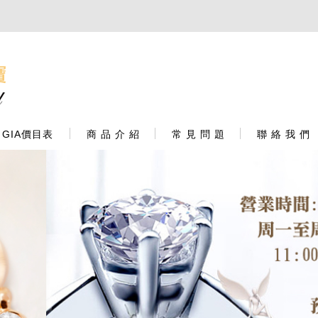
GIA價目表
商 品 介 紹
常 見 問 題
聯 絡 我 們