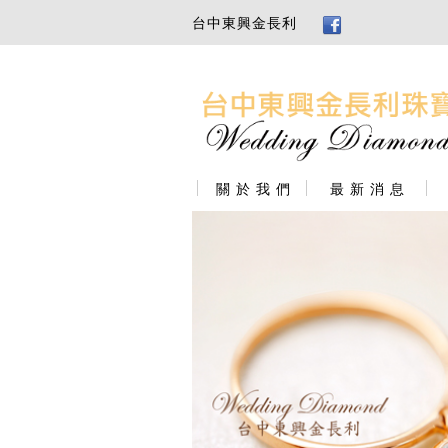
台中東興金長利
關 於 我 們
最 新 消 息