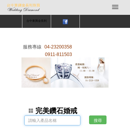
台中東興金長利
服務專線
04-23200358
0911-811503
完美鑽石婚戒