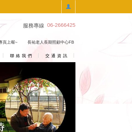
06-2666425
服務專線
專頁上喔~
｜
長祐老人長期照顧中心FB
聯 絡 我 們
交 通 資 訊