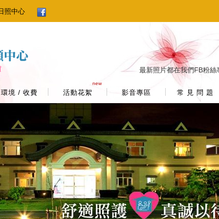
日照中心
最新照片都在我們FB粉絲
new
環境 / 收費
活動花絮
影音專區
常 見 問 題