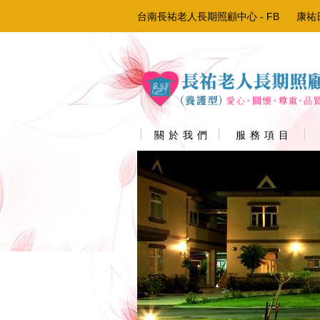
台南長祐老人長期照顧中心 - FB
康祐
關 於 我 們
服 務 項 目