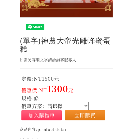
(單字)神農大帝光雕蜂蜜蛋
糕
如需另客製文字請洽詢客服專人
定價:NT
1500
元
1300
優惠價:NT
元
規格:條
優惠方案:
加入購物車
立即購買
商品內容/product detail