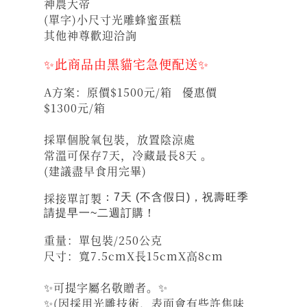
神農大帝
(單字)小尺寸光雕蜂蜜蛋糕
其他神尊歡迎洽詢
✨此商品由黑貓宅急便配送✨
A方案：原價$1500元/箱 優惠價
$1300元/箱
採單個脫氧包裝，放置陰涼處
常溫可保存7天，冷藏最長8天 。
(建議盡早食用完畢)
採接單訂製
：7天 (不含假日)，祝壽旺季
請提早一~二週訂購！
重量：單包裝/250公克
尺寸：寬7.5cmX長15cmX高8cm
✨可提字屬名敬贈者。✨
✨(因採用光雕技術，表面會有些許焦味