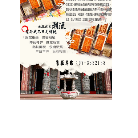
祝壽 宴王器具 宴王用品 大台南宴王用品 伍彩點心 宴王配件
老食說宴王點心 老食說祝壽點心 伍彩宴王 竹軒祝壽餅 伍彩宴王配件
天香點心 高雄廟會宴王點心 彰化伍彩 宴王藝品批發工廠 擺宴點心