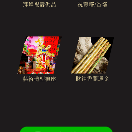
拜拜祝壽供品
祝壽塔/香塔
財神香開運金
藝術造型禮座