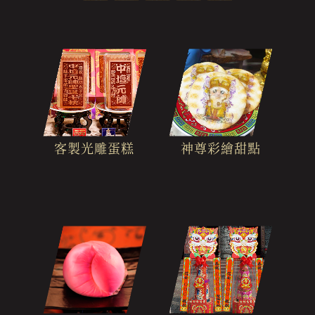
客製光雕蛋糕
神尊彩繪甜點