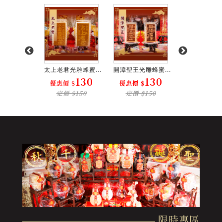
澤尊王光...
太上老君光雕蜂蜜...
開漳聖王光雕蜂蜜...
(單字)李府千歲
1300
130
130
1
$
優惠價 $
優惠價 $
優惠價 $
$1500
定價 $150
定價 $150
定價 $15
限時專區