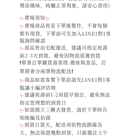
增添風味，純屬正常現象，請安心食用)
✨
賣場須知
✨
✨
賣場商品皆是下單後製作，不會每個
都有現貨，下單前可先加入LINE1對1客
服詢問確認
✨
商品皆由宅配運送，建議可指定祝壽
前2-3天到貨，避免因物流延遲到貨
❗單筆訂單購買壽香塔.禮座與食品，訂
單將會分兩筆物流配送❗
✨
商品如需客製下單前請先LINE1對1客
服讓小編評估唷
✨
建議祝壽前1-2周提早預訂，避免無法
指定您理想的到貨日
✨
如需開立三聯式發票，請於下單時告
知統編及抬頭
✨
到貨日當天，配送須依物流路線為
主，無法保證幾點到貨，只能備註上午