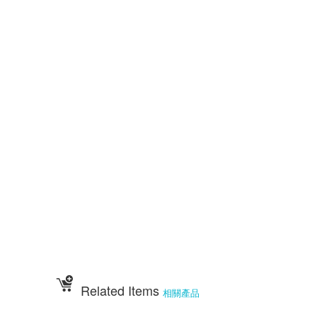
擺宴用品 客製化蜂蜜蛋糕 拜拜蜂蜜蛋糕 祝壽用蜂蜜蛋糕 神明祝壽
祝壽點心宴 36點心 72點心 108點心 點心宴 山珍海味 十二菜碗
五色豆 五行豆 招財五行豆 神明聖誕 點心祀宴 大菜宴王 精緻點心宴
大盛擺宴點心 竹軒壽桃麵 伍彩宴王批發 大台南風水宴王 點心優惠套組
點心宴價錢 壽桃塔 壽桃 排宴物品 祝壽宴 祀宴祝壽藝品 批發價 點心宴
價錢
顯真懿坊排宴 宴王大菜 專業排宴 拜拜點心 拜拜藝品批發 架子 萬壽無
疆盤
五格架 六格架 三格架 糖塔 五秀糖塔 七秀糖塔 敬神蠟燭 壽桃壽麵 竹
軒壽麵
伍彩宴王配件用品批發 宴王餐、硬宴、軟宴、宴王料理、宴王餐果饌、宴
王宴、
宴王點心、宴王餐108道點心、宴王餐設計、祀宴、迎神擺宴、神明壽誕、
神明壽宴
、中元普渡、宮廟建醮、普渡組合套餐、神明壽宴套餐、廟會擺宴、普渡法
會拜桌
Related Items
相關產品