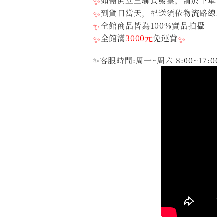
✨
如需開立三聯式發票，請於下單
✨
到貨日當天，配送須依物流路線
✨
全館商品皆為100%實品拍攝
✨
全館滿
3000元
免運費
✨
✨客服時間:周一~周六 8:00~17:0