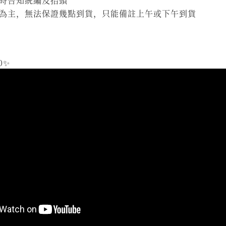
時告知統編及抬頭
為主，無法保證幾點到貨，只能備註上午或下午到貨
0✨