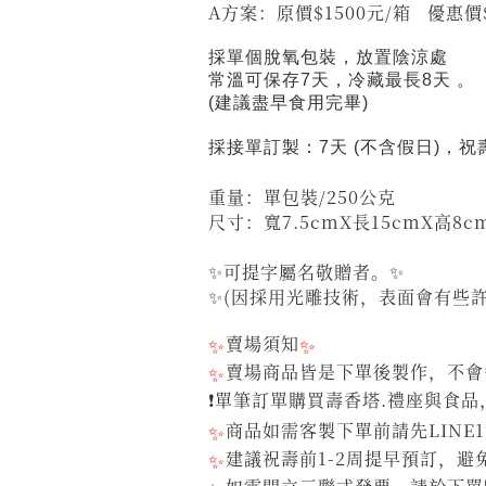
A方案：原價$1500元/箱
採單個脫氧包裝，放置陰涼處
常溫可保存7天，冷藏最長8天 。
(建議盡早食用完畢)
採接單訂製
：7天 (不含假日)，
重量：單包裝/250公克
尺寸：寬7.5cmX長15cmX高8c
✨可提字屬名敬贈者。✨
✨(因採用光雕技術，表面會有些
✨
賣場須知
✨
✨
賣場商品皆是下單後製作，不會每
❗單筆訂單購買壽香塔.禮座與食品
✨
商品如需客製下單前請先LINE
✨
建議祝壽前1-2周提早預訂，