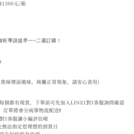
 優惠價$1300元/箱
祝壽旺季請提早一~二週訂購！
m
許焦味增添風味，純屬正常現象，請安心食用)
個都有現貨，下單前可先加入LINE1對1客服詢問確認
，訂單將會分兩筆物流配送❗
1對1客服讓小編評估唷
避免無法指定您理想的到貨日