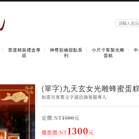
普渡精裝禮盒專
神尊彩繪甜點系
小尺寸客製光雕
中
區
列
蛋糕
(單字)九天玄女光雕蜂蜜蛋
如需另客製文字請洽詢客服專人
定價:NT
1500
元
1300
優惠價:NT
元