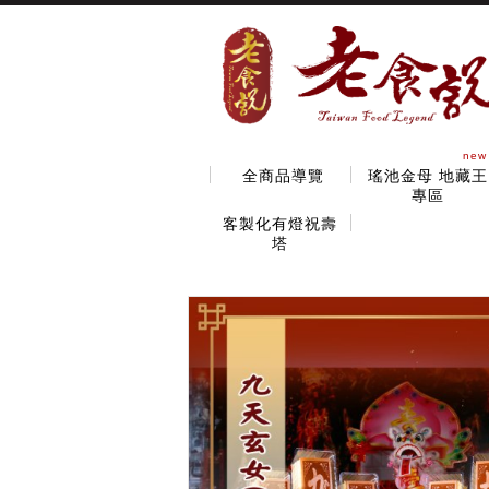
new
全商品導覽
瑤池金母 地藏王
專區
客製化有燈祝壽
塔