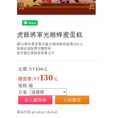
虎爺將軍光雕蜂蜜蛋糕
滿20條免費客製未滿20條需酌收版費300元
請務必加版費至購物車
請至備註填寫需客製文字
定價:NT
150
元
130
優惠價:NT
元
規格:條
方案:
加入購物車
立即購買
商品內容/product detail