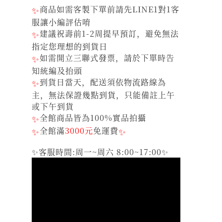
✨
商品如需客製下單前請先LINE1對1客
服讓小編評估唷
✨
建議祝壽前1-2周提早預訂，避免無法
指定您理想的到貨日
✨
如需開立三聯式發票，請於下單時告
知統編及抬頭
✨
到貨日當天，配送須依物流路線為
主，無法保證幾點到貨，只能備註上午
或下午到貨
✨
全館商品皆為100%實品拍攝
✨
全館滿
3000元
免運費
✨
✨客服時間:周一~周六 8:00~17:00✨