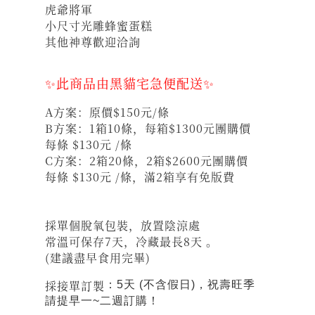
虎爺將軍
小尺寸光雕蜂蜜蛋糕
其他神尊歡迎洽詢
✨此商品由黑貓宅急便配送✨
A方案：原價$150元/條
B方案：1箱10條，每箱$1300元團購價
每條 $130元 /條
C方案：2箱20條，2箱$2600元團購價
每條 $130元 /條，滿2箱享有免版費
採單個脫氧包裝，放置陰涼處
常溫可保存7天，冷藏最長8天 。
(建議盡早食用完畢)
採接單訂製
：5天 (不含假日)，祝壽旺季
請提早一~二週訂購！