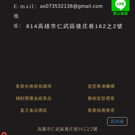
E-mail：
as073532138@gmail.com
地
址：
814高雄市仁武區後庄巷162之2號
客製化無燈祝壽塔
造型果凍蠟燭
補財開運金紙香品
藝術造型禮座
宴王食品專區
客製祝壽香塔
回列表
高雄市仁武區後庄巷162之2號