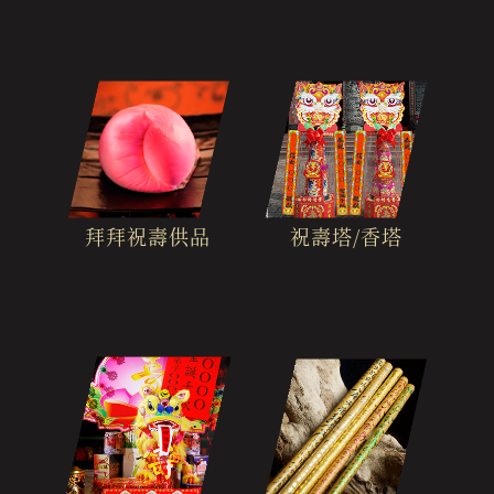
拜拜祝壽供品
祝壽塔/香塔