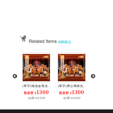
伍彩宴王配件用品批發 宴王餐、硬宴、軟宴、宴王料理、宴王餐果饌、宴
王宴、
宴王點心、宴王餐108道點心、宴王餐設計、祀宴、迎神擺宴、神明壽誕、
神明壽宴
、中元普渡、宮廟建醮、普渡組合套餐、神明壽宴套餐、廟會
Related Items
相關產品
天玄女光...
(單字)瑤池金母光...
(單字)濟公禪師光...
玄天上帝光雕蜂
1300
1300
1300
1
$
優惠價 $
優惠價 $
優惠價 $
$1500
定價 $1500
定價 $1500
定價 $15