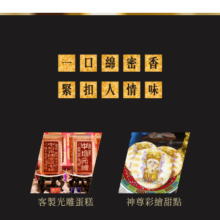
客製光雕蛋糕
神尊彩繪甜點