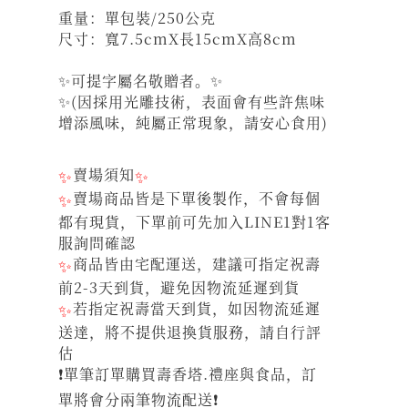
重量：單包裝/250公克
尺寸：寬7.5cmX長15cmX高8cm
✨可提字屬名敬贈者。✨
✨(因採用光雕技術，表面會有些許焦味
增添風味，純屬正常現象，請安心食用)
✨
賣場須知
✨
✨
賣場商品皆是下單後製作，不會每個
都有現貨，下單前可先加入LINE1對1客
服詢問確認
✨
商品皆由宅配運送，建議可指定祝壽
前2-3天到貨，避免因物流延遲到貨
✨
若指定祝壽當天到貨，如因物流延遲
送達，將不提供退換貨服務，請自行評
估
❗單筆訂單購買壽香塔.禮座與食品，訂
單將會分兩筆物流配送❗