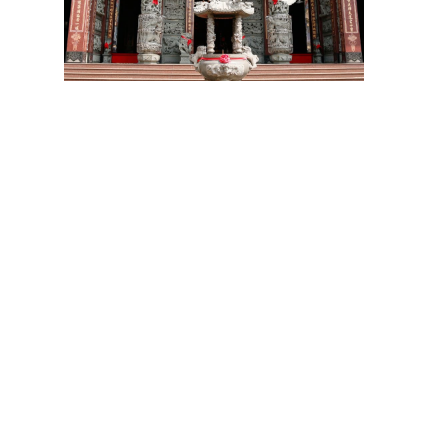
祝壽 宴王器具 宴王用品 大台南宴王用品 伍彩點心 宴王配件
老食說宴王點心 老食說祝壽點心 伍彩宴王 竹軒祝壽餅 伍彩宴王配件
天香點心 高雄廟會宴王點心 彰化伍彩 宴王藝品批發工廠 擺宴點心
擺宴用品 客製化蜂蜜蛋糕 拜拜蜂蜜蛋糕 祝壽用蜂蜜蛋糕 神明祝壽
祝壽點心宴 36點心 72點心 108點心 點心宴 山珍海味 十二菜碗
五色豆 五行豆 招財五行豆 神明聖誕 點心祀宴 大菜宴王 精緻點心宴
大盛擺宴點心 竹軒壽桃麵 伍彩宴王批發 大台南風水宴王 點心優惠套組
點心宴價錢 壽桃塔 壽桃 排宴物品 祝壽宴 祀宴祝壽藝品 批發價 點心宴
價錢
顯真懿坊排宴 宴王大菜 專業排宴 拜拜點心 拜拜藝品批發 架子 萬壽無
疆盤
五格架 六格架 三格架 糖塔 五秀糖塔 七秀糖塔 敬神蠟燭 壽桃壽麵 竹
軒壽麵