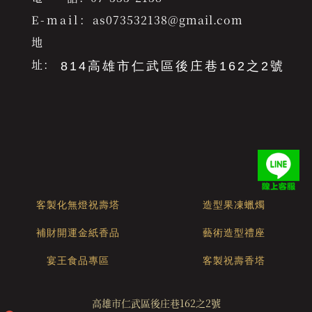
E-mail：
as073532138@gmail.com
地
址：
814高雄市仁武區後庄巷162之2號
客製化無燈祝壽塔
造型果凍蠟燭
補財開運金紙香品
藝術造型禮座
宴王食品專區
客製祝壽香塔
高雄市仁武區後庄巷162之2號