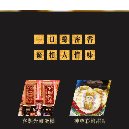
客製光雕蛋糕
神尊彩繪甜點