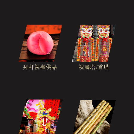
拜拜祝壽供品
祝壽塔/香塔