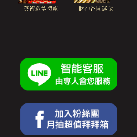
財神香開運金
藝術造型禮座