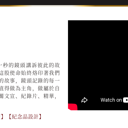
一秒的鏡頭講訴彼此的故
這股使命始終烙印著我們
的故事，鏡頭記錄的每一
值得做為主角，做屬於自
關文宣、紀錄片、精華，
廣】【紀念品設計】