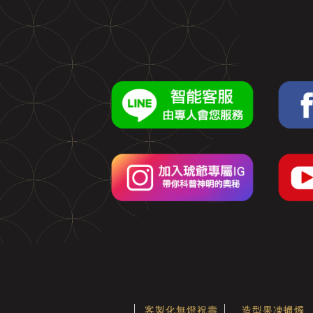
客製化無燈祝壽
造型果凍蠟燭