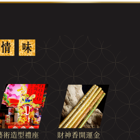
財神香開運金
藝術造型禮座