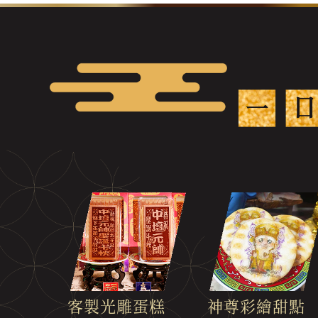
客製光雕蛋糕
神尊彩繪甜點