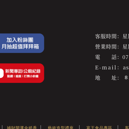
客服時間：星期一
營業時間：星期一
電 話：
07
E-mail：
a
地 址：
補財開運金紙香
藝術造型禮座
宴王食品專區