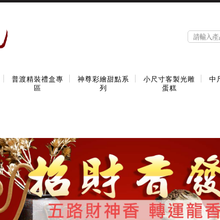
普渡精裝禮盒專
神尊彩繪甜點系
小尺寸客製光雕
中
區
列
蛋糕