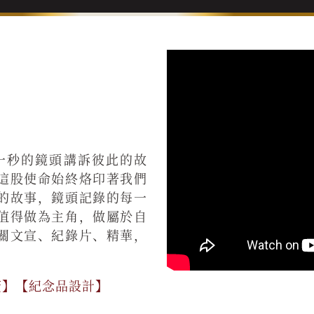
一秒的鏡頭講訴彼此的故
這股使命始終烙印著我們
的故事，鏡頭記錄的每一
值得做為主角，做屬於自
關文宣、紀錄片、精華，
廣】【紀念品設計】