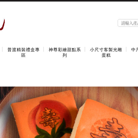
普渡精裝禮盒專
神尊彩繪甜點系
小尺寸客製光雕
中
區
列
蛋糕