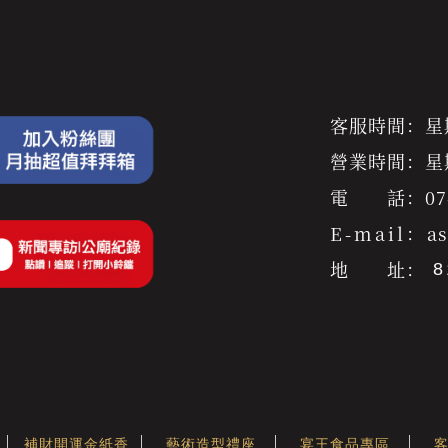
客服時間：星期一
營業時間：星期一
電 話：
07
E-mail：
a
地 址：
補財開運金紙香
藝術造型禮座
宴王食品專區