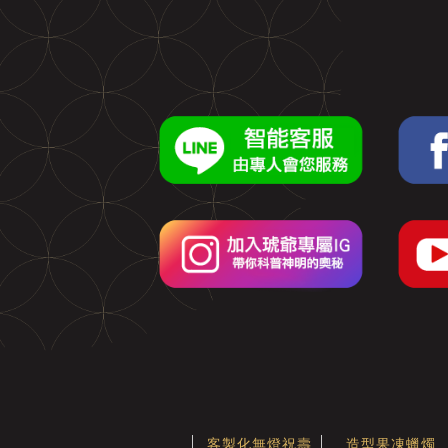
客製化無燈祝壽
造型果凍蠟燭