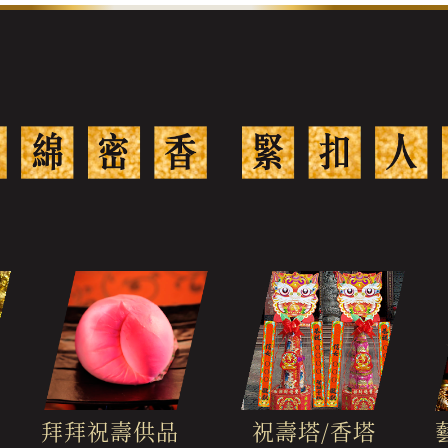
拜拜祝壽供品
祝壽塔/香塔