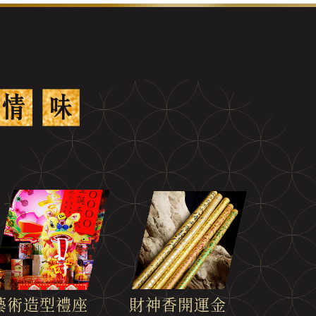
財神香開運金
藝術造型禮座