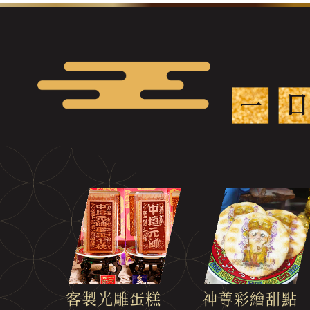
客製光雕蛋糕
神尊彩繪甜點