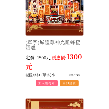
(單字)城隍尊神光雕蜂蜜
蛋糕
1300
定價:
1500
元
優惠價:
元
城隍尊神 (單字)小...
<more>
加入購物車
立即購買