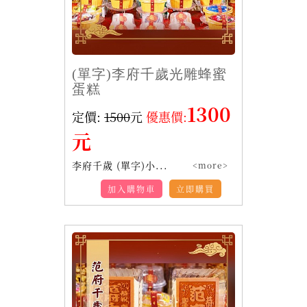
(單字)李府千歲光雕蜂蜜
蛋糕
1300
定價:
1500
元
優惠價:
元
李府千歲 (單字)小...
<more>
加入購物車
立即購買