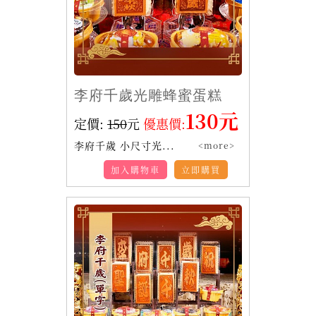
李府千歲光雕蜂蜜蛋糕
130元
定價:
150
元
優惠價:
李府千歲 小尺寸光...
<more>
加入購物車
立即購買