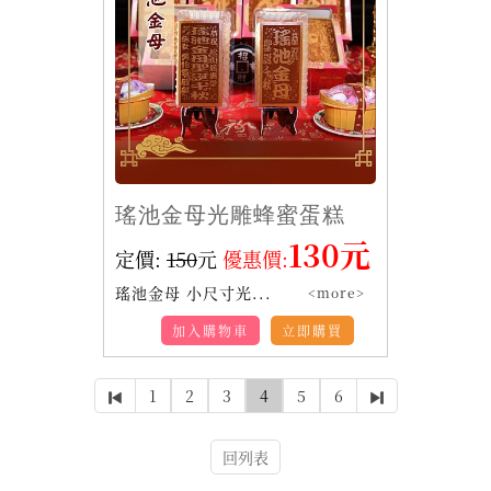
瑤池金母光雕蜂蜜蛋糕
130元
定價:
150
元
優惠價:
瑤池金母 小尺寸光...
<more>
加入購物車
立即購買
1
2
3
4
5
6
回列表