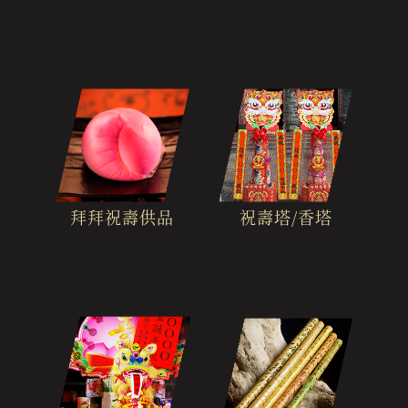
拜拜祝壽供品
祝壽塔/香塔