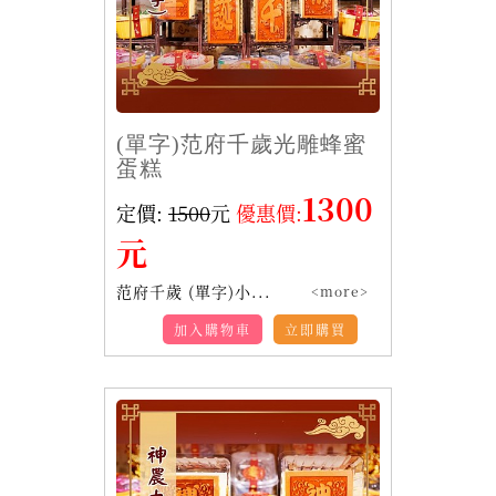
(單字)范府千歲光雕蜂蜜
蛋糕
1300
定價:
1500
元
優惠價:
元
范府千歲 (單字)小...
<more>
加入購物車
立即購買