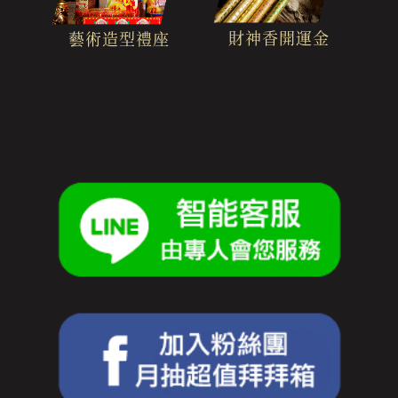
財神香開運金
藝術造型禮座