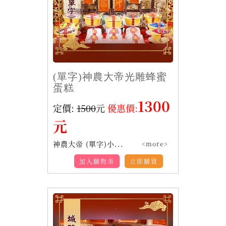
(單字)神農大帝光雕蜂蜜
蛋糕
1300
定價:
1500
元
優惠價:
元
神農大帝 (單字)小...
<more>
加入購物車
立即購買