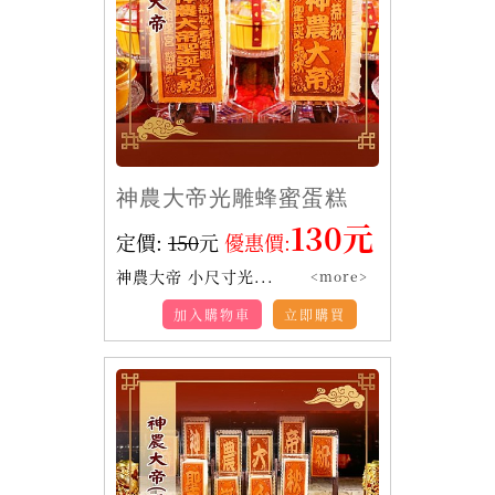
神農大帝光雕蜂蜜蛋糕
130元
定價:
150
元
優惠價:
神農大帝 小尺寸光...
<more>
加入購物車
立即購買