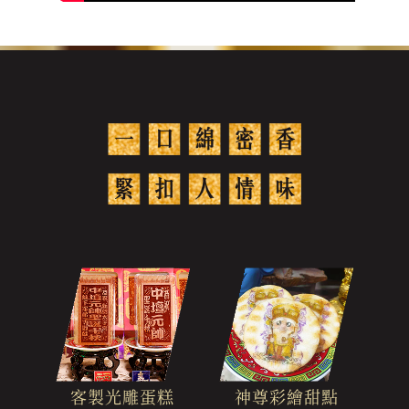
客製光雕蛋糕
神尊彩繪甜點