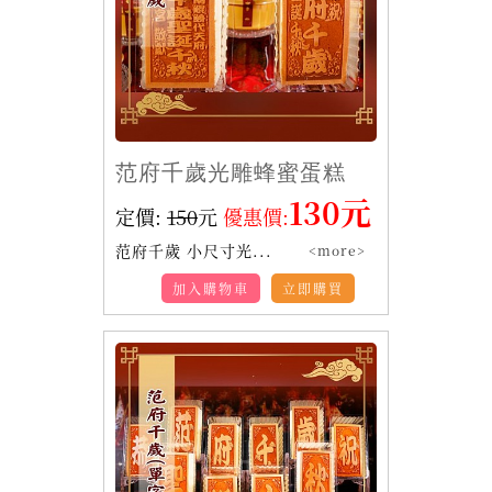
范府千歲光雕蜂蜜蛋糕
130元
定價:
150
元
優惠價:
范府千歲 小尺寸光...
<more>
加入購物車
立即購買