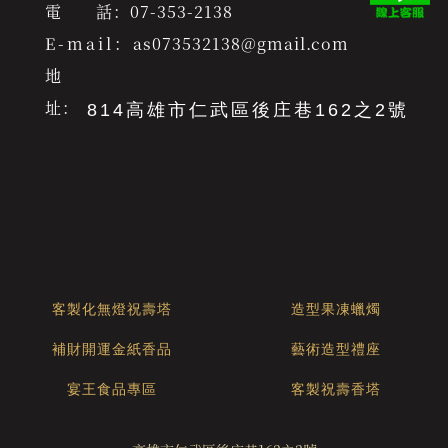
電 話：
07-353-2138
E-mail：
as073532138@gmail.com
地
址：
814高雄市仁武區後庄巷162之2號
客製化無燈祝壽塔
造型果凍蠟燭
補財開運金紙香品
藝術造型禮座
宴王食品專區
客製祝壽香塔