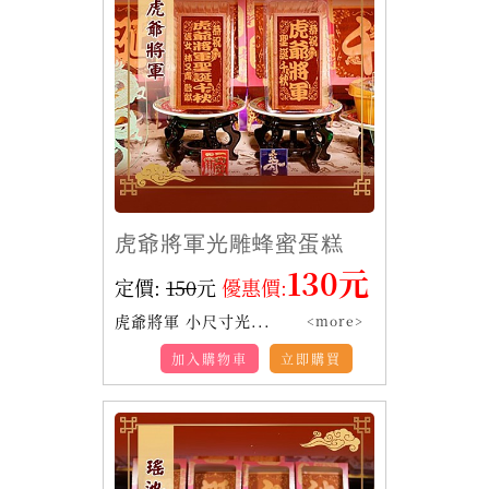
虎爺將軍光雕蜂蜜蛋糕
130元
定價:
150
元
優惠價:
虎爺將軍 小尺寸光...
<more>
加入購物車
立即購買