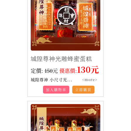
城隍尊神光雕蜂蜜蛋糕
130元
定價:
150
元
優惠價:
城隍尊神 小尺寸光...
<more>
加入購物車
立即購買