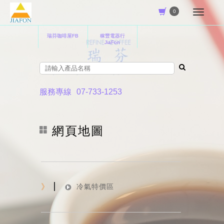
0
瑞芬咖啡屋FB
稼豐電器行
JiaFon
服務專線
07-733-1253
網頁地圖
》
冷氣特價區