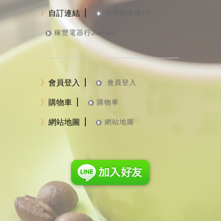
》
自訂連結
瑞芬咖啡屋FB
稼豐電器行JiaFon
》
會員登入
會員登入
》
購物車
購物車
》
網站地圖
網站地圖