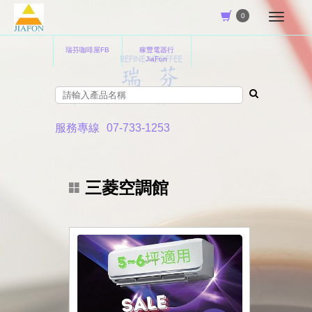
0
瑞芬咖啡屋FB
稼豐電器行
JiaFon
服務專線
07-733-1253
三菱空調館