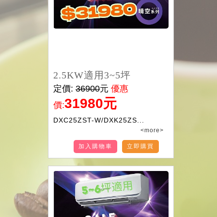
2.5KW適用3~5坪
定價:
36900
元
優惠
31980元
價:
DXC25ZST-W/DXK25ZS...
<more>
加入購物車
立即購買