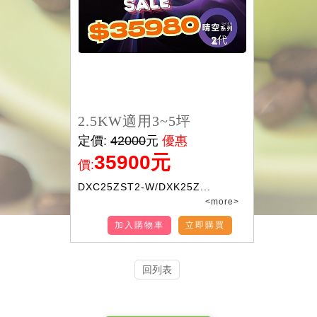
2.5KW適用3~5坪
定價:
42000
元
優惠
35900元
價:
DXC25ZST2-W/DXK25Z...
<more>
加入購物車
立即購買
回列表