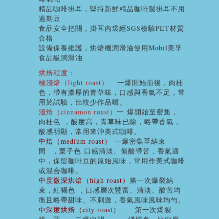
精品咖啡掛耳，堅持新鮮精品咖啡製掛耳不用
過期豆
食品安全把關，掛耳內袋經SGS檢驗PET材質
合格
設備保養維護，烘焙機潤滑油使用Mobil美孚
食品級潤滑油
烘焙程度
：
極淺焙（
light roast
）
一爆開始前後
，
肉桂
色，
帶有濃厚的青草味，口感與香氣不足，常
用於試驗，比較少作品嚐。
淺焙（
cinnamon roast
）
一
爆開始至密集
，
肉桂色
，
酸度高，青草味已除，略帶香氣，
酸感明顯，常用來沖美式咖啡。
中焙（
medium roast
）
一爆密集至結束
間
，
栗子色
口感清淡、偏酸帶苦，香氣適
中，保留咖啡豆的原始風味，常用作美式咖啡
或混合咖啡。
中度微深烘焙（
high roast
）
第一次爆裂結
束
，
紅褐色
，
口感層次豐富、清淡、酸苦均
衡且略帶甜味、不刺激，香氣風味風味均勻。
中深度烘焙（
city roast
）
第一次爆裂