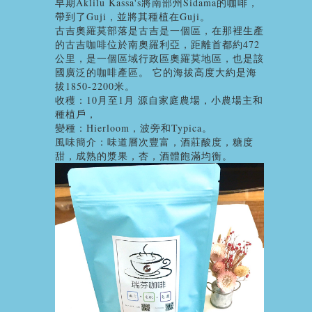
早期Aklilu Kassa's將南部州Sidama的咖啡，
帶到了Guji，並將其種植在Guji。
古吉奧羅莫部落是古吉是一個區，在那裡生產
的古吉咖啡位於南奧羅利亞，距離首都約472
公里，是一個區域行政區奧羅莫地區，也是該
國廣泛的咖啡產區。 它的海拔高度大約是海
拔1850-2200米。
收穫：10月至1月 源自家庭農場，小農場主和
種植戶，
變種：Hierloom，波旁和Typica。
風味簡介：味道層次豐富，酒莊酸度，糖度
甜，成熟的漿果，杏，酒體飽滿均衡。