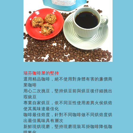
瑞芬咖啡屋的堅持
選用精品咖啡，絕不使用對身體有害的廉價商
業咖啡
用心二次挑豆，堅持烘豆前與烘豆後仔細挑出
瑕疵豆
專業自家烘豆，依不同豆性使用差異火侯烘焙
使其風味達最佳化
咖啡最佳焙度，針對不同咖啡做不同烘焙度烘
出最佳風味具有層次
新鮮現烘現磨，堅持現磨現裝耳掛咖啡降低咖
啡氧化