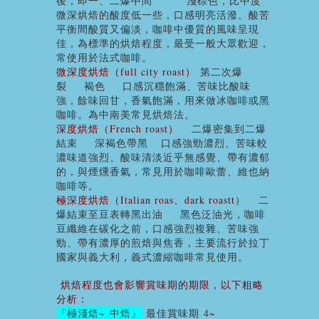
後，即一、二爆中間
淺棕色
，
比中度
微深烘焙的酸度低一些，口感明亮活潑、酸苦
平衡間酸質又偏淡，咖啡中優質的風味呈現
佳，為標準的烘焙程度，最受一般大眾歡迎，
常使用於法式咖啡。
微深度烘焙（
full city roast
）
第二次爆
裂
褐色
口感沉穩飽滿、苦味比酸味
強，餘味回甘，香氣飽滿，用來做冰咖啡或黑
咖啡。為中南美常見烘焙法。
深度烘焙（
French roast
）
二爆密集到二爆
結束
深褐色帶黑
口感強勁濃烈、苦味較
濃味道強烈、酸味清淡近乎無感覺、帶有濃郁
的
，
與煙燻香氣，常見用於咖啡歐蕾、維也納
咖啡等。
極深度烘焙（
Italian roas
、
dark roastt
）
二
爆結束至豆表轉黑出油
黑色泛油光
，
咖啡
豆纖維在碳化之前，口感強烈複雜、苦味強
勁、帶有濃厚的煎焙與焦香，主要流行於拉丁
國家與義大利，義式濃縮咖啡
常見使用。
烘焙程度也會影響賞味期的期限，以下粗略
分析：
『極淺焙
~
中焙』
最佳賞味期
4~