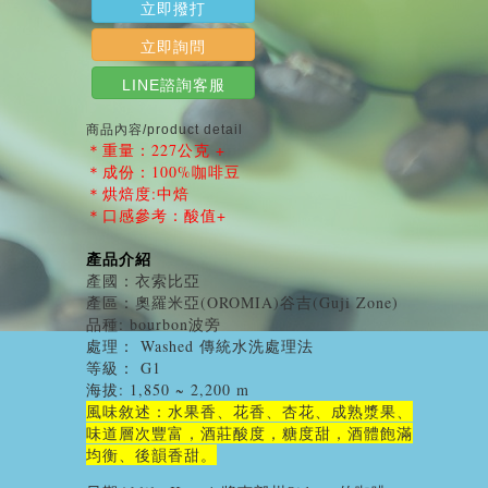
立即撥打
立即詢問
LINE諮詢客服
商品內容/product detail
＊重量：227公克 +
＊成份：100%咖啡豆
＊烘焙度:中焙
＊口感參考：酸值+
產品介紹
產國：衣索比亞
產區：奧羅米亞(OROMIA)谷吉(Guji Zone)
品種: bourbon波旁
處理： Washed 傳統水洗處理法
等級： G1
海拔: 1,850 ~ 2,200 m
風味敘述：水果香、花香、杏花、成熟漿果、
味道層次豐富，酒莊酸度，糖度甜，酒體飽滿
均衡、
後韻香甜。