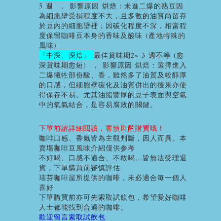
5
週
，
影響原因
烘焙：
未進二爆的熟豆因
為細胞壁受損程度不大，且多數的油質尚留存
於豆內的細胞壁裡；因碳化程度不深，相當程
度保留咖啡豆本身的香味及酸味
(
產地特殊的
風味
)
『中深、深焙』
最佳賞味期
2~ 3
週不等
(
愈
深賞味期愈短
)
，
影響原因
烘焙：
選擇進入
二爆犧牲部份酸、香，雖然多了油質及較醇厚
的口感，但細胞壁碳化及油質併出的後果亦使
得保存不易。尤其油脂豐厚的豆子表面與空氣
中的氧氣結合，是容易腐敗的關鍵。
下單前請詳細閱讀，審慎斟酌購買哦！
咖啡口感、香氣皆為主觀判斷，因人而異。本
賣場咖啡豆風味介紹僅供参考
不好喝、口感不適合、不敢喝…皆無法受理退
貨，下單購買前審慎評估
瑞芬咖啡屋所提供的咖啡，未必適合毎一個人
喜好
下單購買前亦可先索取試飲包，希望愛好咖啡
人士都能找到合適的咖啡。
歡迎留言索取試飲包