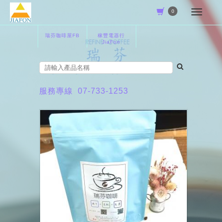
0
瑞芬咖啡屋FB
稼豐電器行
JiaFon
服務專線
07-733-1253