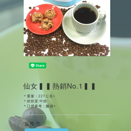
仙女▍▍熱銷No.1▍▍
＊重量：227公克+
＊烘焙度:中焙
＊口感參考：酸值+
規格:包