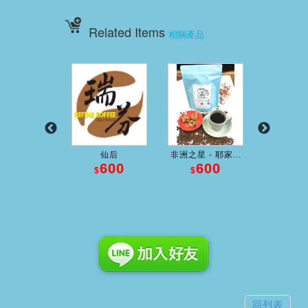
Related Items
相關產品
】精粹黃金...
仙后
非洲之星 - 耶家...
塔拉珠『
450
600
600
5
$
$
$
$
回列表