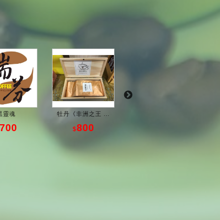
黑靈魂
牡丹《非洲之王 ...
黑蜜
700
800
700
$
$