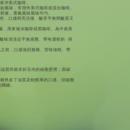
來沖美式咖啡。
原始風味，常用作美式咖啡或混合咖啡。
不刺激，香氣風味風味均勻。
些，口感明亮活潑、酸苦平衡間酸質又
滿，用來做冰咖啡或黑咖啡。為中南美
酸味清淡近乎無感覺、帶有濃郁的
，
與
化之前，口感強烈複雜、苦味強勁、帶
的油質尚留存於豆內的細胞壁裡；因碳
，雖然多了油質及較醇厚的口感，但細胞
的關鍵。