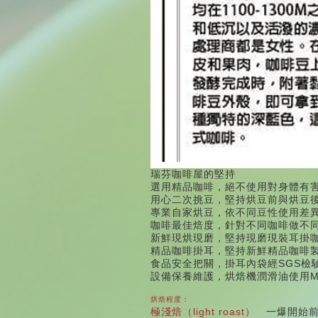
瑞芬咖啡屋的堅持
選用精品咖啡，絕不使用對身體有
用心二次挑豆，堅持烘豆前與烘豆
專業自家烘豆，依不同豆性使用差
咖啡最佳焙度，針對不同咖啡做不
新鮮現烘現磨，堅持現磨現裝耳掛
精品咖啡掛耳，堅持新鮮精品咖啡
食品安全把關，掛耳內袋經SGS檢
設備保養維護，烘焙機潤滑油使用M
烘焙程度
：
light roast
極淺焙（
）
一爆開始