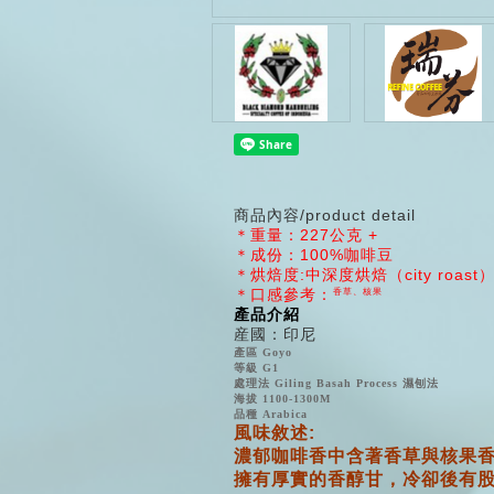
商品內容/product detail
＊重量：227公克 +
＊成份：100%咖啡豆
＊烘焙度:中深度烘焙（city roast
＊口感參考：
香草、核果
產品介紹
産國：印尼
產區 Goyo
等級 G1
處理法 Giling Basah Process 濕刨法
海拔 1100-1300M
品種 Arabica
風味敘述:
濃郁咖啡香中含著香草與核果
擁有厚實的香醇甘，冷卻後有