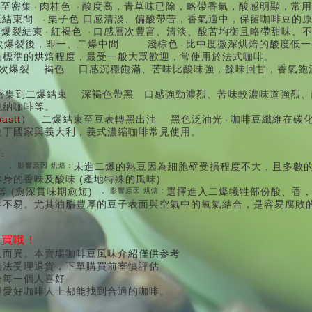
始至密集
，
肉桂色
，
酸度高，青草味已除，略帶香氣，酸感明顯，常用
至結束間
，
栗子色
口感清淡、偏酸帶苦，香氣適中，保留咖啡豆的
次爆裂結束
，
紅褐色
，
口感層次豐富、清淡、酸苦均衡且略帶甜味、
次爆裂後，即一、二爆中間
淺棕色
，
比中度微深烘焙的酸度低一
為標準的烘焙程度，最受一般大眾歡迎，常使用於法式咖啡。
次爆裂
褐色
口感沉穩飽滿、苦味比酸味強，餘味回甘，香氣飽
密集到二爆結束
深褐色帶黑
口感強勁濃烈、苦味較濃味道強烈、
也納咖啡等。
oastt
）
二爆結束至豆表轉黑出油
黑色泛油光
，
咖啡豆纖維在碳
拉丁國家與義大利，義式濃縮咖啡
常見使用。
：
，
影響原因
烘焙：
未進二爆的熟豆因為細胞壁受損程度不大，且多數
(
)
本身的香味及酸味
產地特殊的風味
(
)
等
愈深賞味期愈短
，
影響原因
烘焙：
選擇進入二爆犧牲部份酸、香
存不易。尤其油脂豐厚的豆子表面與空氣中的氧氣結合，是容易腐敗
購買哦！
人而異。本賣場咖啡豆風味介紹僅供参考
無法受理退貨，下單購買前審慎評估
合毎一個人喜好
望愛好咖啡人士都能找到合適的咖啡。