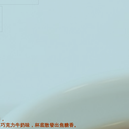
）
香，
股巧克力牛奶味，
杯底散發出焦糖香。