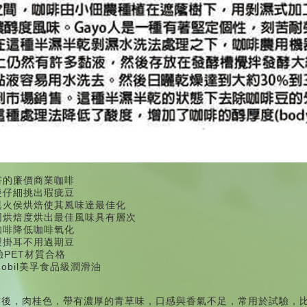
害的廉價商業咖啡
後仔細挑出瑕疵豆
異火侯烘焙使其風味達最佳化
同烘焙度烘出最佳風味具有層次
咖啡降低咖啡氧化
製掛耳不用過期豆
驗PET材質合格
obil美孚食品級潤滑油
，
前後
肉桂色，
帶有濃厚的青草味，口感與香氣不足，常用於試驗，