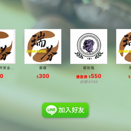
黃金...
薔薇
紫玫瑰
0
300
550
$
優惠價 $
$
定價 $700