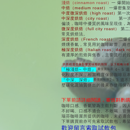
cinnamon roast
淺焙（
）
一
爆開
medium roast
中焙（
）
一爆密集
high roast
中度微深烘焙（
）
第一
city roast
中深度烘焙（
）
第一
偏淡，咖啡中優質的風味呈現佳，
full city roast
微深度烘焙（
）
第二
常見烘焙法。
French roast
深度烘焙（
）
二爆
煙燻香氣，常見用於咖啡歐蕾、維
Italian roas
dark r
極深度烘焙（
、
有濃厚的煎焙與焦香，主要流行於
烘焙程度也會影響賞味期的期限，以下粗略分析
~
4~ 5
『極淺焙
中焙』
最佳賞味期
週
化程度不深，相當程度保留咖啡豆
2~ 3
『中深、深焙』
最佳賞味期
週不
壁碳化及油質併出的後果亦使得保
下單前請詳細閱讀，審慎斟酌
咖啡口感、香氣皆為主觀判斷，因
不好喝、口感不適合、不敢喝…皆
瑞芬咖啡屋所提供的咖啡，未必適
下單購買前亦可先索取試飲包，希
歡迎留言索取試飲包