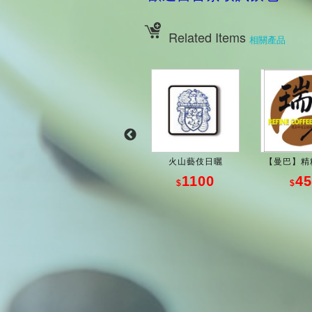
Related Items
相關產品
飛象
花神 La Folie
火山藝伎日曬
【曼巴】精粹
500
1100
45
$
$
$