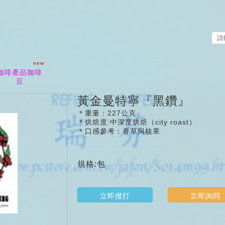
new
咖啡產品咖啡
豆
黃金曼特寧『黑鑽』
＊重量：227公克
＊烘焙度:中深度烘焙（city roast）
＊口感參考：香草與核果
規格:包
立即撥打
立即詢問