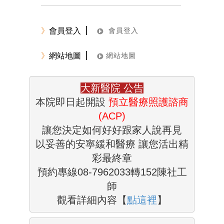
》
會員登入
會員登入
》
網站地圖
網站地圖
大新醫院
公告
本院即日起開設
預立醫療照護諮商
(ACP)
讓您決定如何
好好跟家人說再見

以妥善的安寧緩和醫療 
讓您活出精
彩最終章
預約專線
08-7962033轉152陳社工
觀看詳細內容【
點這裡
】