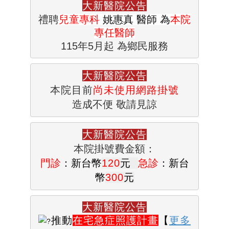
禮
聘
兒童專科
 姚惠真 醫師 為
本院
115年5月起 為鄉民服務
大新醫院公告
本院目前
尚未使用網路掛號
造成不便 敬請見諒
門診
：新台幣
120
元  
急診
：新台
幣
300
元
大新醫院公告
推動
在宅急症照護計畫
【
更多