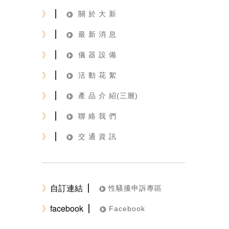
》
關 於 大 新
》
最 新 消 息
》
儀 器 設 備
》
活 動 花 絮
》
產 品 介 紹(三層)
》
聯 絡 我 們
》
交 通 資 訊
》
自訂連結
性騷擾申訴專區
》
facebook
Facebook