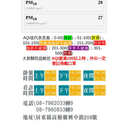
AQI值代表意義：0-50(
良好
)；51-100(
普通
)
；
101-150(
對敏感族群
不健康
)
；151-200(
對所有
族群
不健康
)
；201-300(
非常不健康
)
；301-
500(
危害
)
大新醫院提醒您
AQI超過100以上時，外出一定
要記得戴口罩