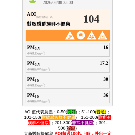
AQI值代表意義：0-50(
良好
)；51-100(
普通
)
；
101-150(
對敏感族群
不健康
)
；151-200(
對所有
族群
不健康
)
；201-300(
非常不健康
)
；301-
500(
危害
)
大新醫院提醒您
AQI超過100以上時，外出一定