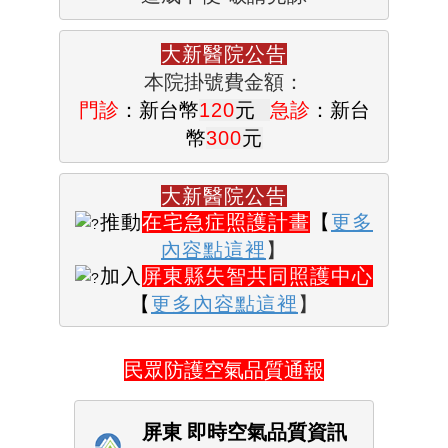
門診
：新台幣
120
元  
急診
：新台
幣
300
元
大新醫院公告
推動
在宅急症照護計畫
【
更多
內容
點這裡
】
加入
屏東縣失智共同照護中心
【
更多內容
點這裡
】
民眾防護空氣品質通報