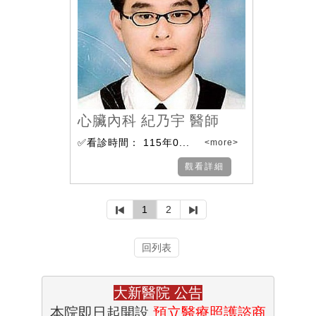
心臟內科 紀乃宇 醫師
✅看診時間： 115年0...
<more>
觀看詳細
1
2
回列表
大新醫院
公告
本院即日起開設
預立醫療照護諮商