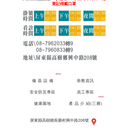
要記得戴口罩
new
儀 器 設 備
衛教資訊
安全防災專區
員工專區
new
健康園地
產 品 介 紹(三層)
屏東縣高樹鄉長榮村興中路208號