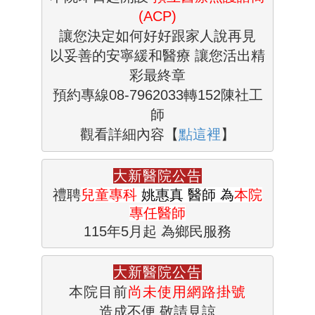
(ACP)
讓您決定如何
好好跟家人說再見

以妥善的安寧緩和醫療 
讓您活出精
彩最終章
預約專線
08-7962033轉152陳社工
觀看詳細內容【
點這裡
】
禮
聘
兒童專科
 姚惠真 醫師 為
本院
115年5月起 為鄉民服務
大新醫院公告
本院目前
尚未使用網路掛號
造成不便 敬請見諒