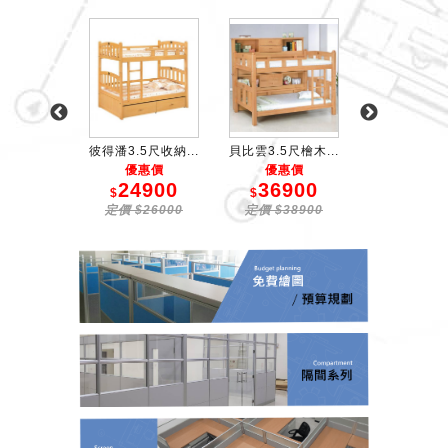
五斗櫃
彼得潘3.5尺收納...
貝比雲3.5尺檜木...
2寸角方柱3尺
6700
優惠價
優惠價
優惠價
$
24900
36900
1320
$7000
$
$
$
定價 $26000
定價 $38900
定價 $139