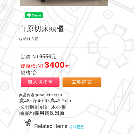
白原切床頭櫃
收納好方便
3550
定價:NT
元
3400
優惠價:NT
元
規格:台
加入購物車
立即購買
商品內容/product detail
寬48×深40.6×高45.5cm
採用鋼刷耐刮 木心板
抽屜均採用鋼珠滑軌
Related Items
相關產品