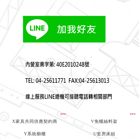
new
new
X家具共同供應契約商
V免螺絲料架
Y系統櫥櫃
U套房床組