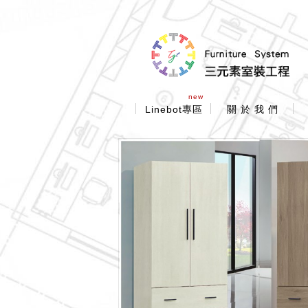
new
Linebot專區
關 於 我 們