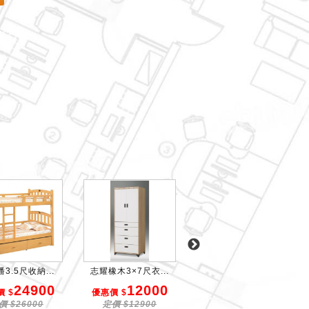
3.5尺收納...
志耀橡木3×7尺衣...
2寸角方柱3尺雙層...
24900
12000
13200
 $
優惠價 $
優惠價 $
價 $26000
定價 $12900
定價 $13900