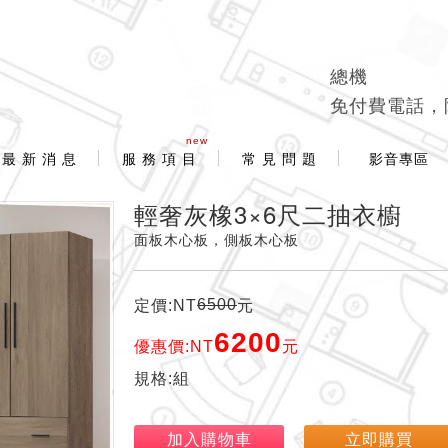
總機
免付費電話，
new
最 新 消 息
服 務 項 目
常 見 問 題
影音專區
輕奢灰橡3×6尺二抽衣櫥
面板木心板，側板木心板
6500
定價:NT
元
6200
優惠價:NT
元
規格:組
加入購物車
立即購買