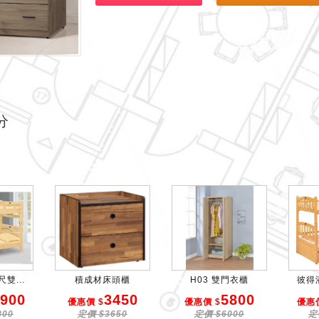
分
雙...
積成材床頭櫃
H03 雙門衣櫃
彼得潘
900
3450
5800
優惠價 $
優惠價 $
優惠價
800
定價 $3650
定價 $6000
定