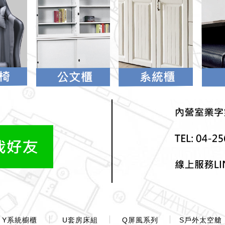
Y系統櫥櫃
U套房床組
Q屏風系列
S戶外太空艙