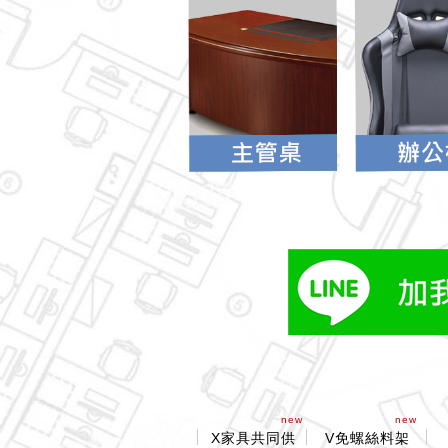
new
new
X家具共同供
V免螺絲料架