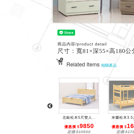
商品內容/product detail
尺寸：寬81×深55×高180公
Related Items
相關產品
H02 雙門二抽衣櫃
北歐松木5尺雙人...
米蘭松木3.5尺
6200
9850
16
優惠價 $
優惠價 $
優惠價 $
定價 $6400
定價 $10500
定價 $17