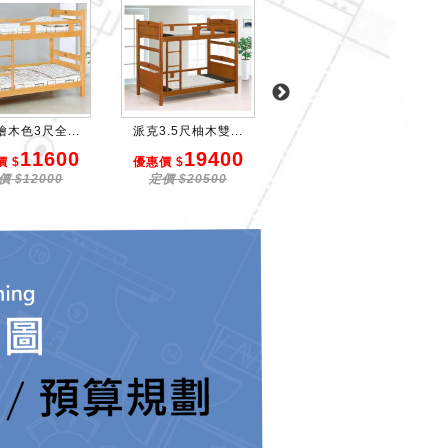
木色3尺全...
派克3.5尺柚木雙...
貝比雲3.5尺檜木...
11600
19400
36900
 $
優惠價 $
優惠價 $
價 $12000
定價 $20500
定價 $38900