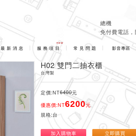
總機
免付費電話，
new
最 新 消 息
服 務 項 目
常 見 問 題
影音專區
H02 雙門二抽衣櫃
台灣製
6400
定價:NT
元
6200
優惠價:NT
元
規格:台
加入購物車
立即購買