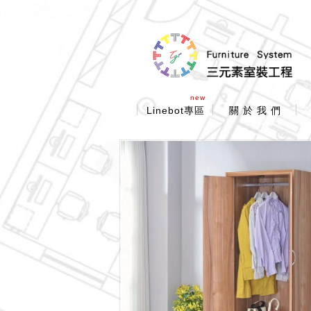
new
Linebot專區
關 於 我 們