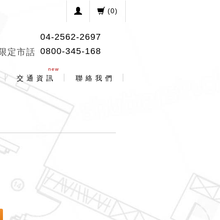
(
0
)
04-2562-2697
0800-345-168
限定市話
new
交 通 資 訊
聯 絡 我 們