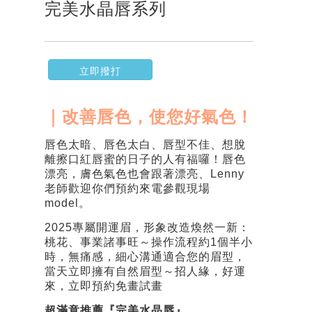
完美水晶唇系列
立即撥打
｜改善唇色，使您好氣色！
唇色太暗、唇色太白、唇型不佳、想脫
離擦口紅唇蜜的日子的人有福囉！唇色
漂亮，膚色氣色也會跟著漂亮、Lenny
老師歡迎你們預約來電參觀現場
model。
2025專屬開運眉，形象改造煥然一新：
桃花、事業諸事旺～操作流程約1個半小
時，無痛感，細心溝通適合您的眉型，
當天立即擁有自然眉型～招人緣，好運
來，立即預約免畫試畫
超滿意推薦『完美水晶唇』