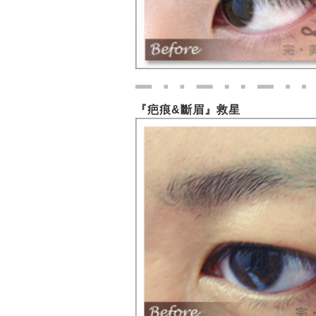
『疤痕&斷眉』救星