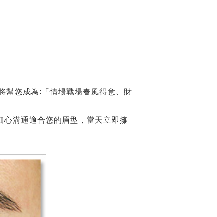
師將幫您成為:「情場戰場春風得意、財
，細心溝通適合您的眉型，當天立即擁