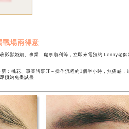
場戰場兩得意
著影響婚姻、事業、處事順利等，立即來電預約 Lenny老
然一新：桃花、事業諸事旺～操作流程約1個半小時，無痛感
即預約免畫試畫