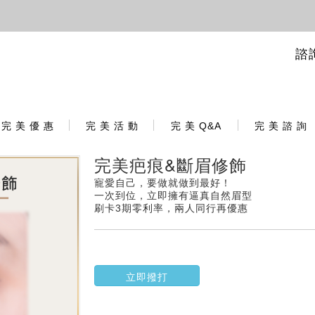
諮
完 美 優 惠
完 美 活 動
完 美 Q&A
完 美 諮 詢
完美疤痕&斷眉修飾
寵愛自己，要做就做到最好！
一次到位，立即擁有逼真自然眉型
刷卡3期零利率，兩人同行再優惠
立即撥打