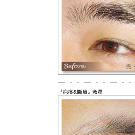
『疤痕&斷眉』救星