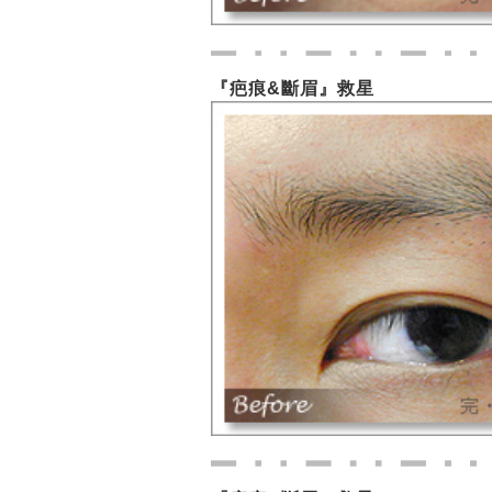
『疤痕&斷眉』救星