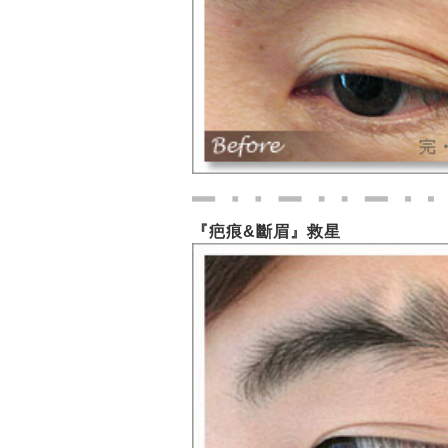
『疤痕&斷眉』救星