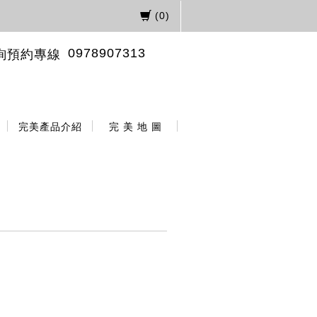
(
0
)
0978907313
詢預約專線
完美產品介紹
完 美 地 圖