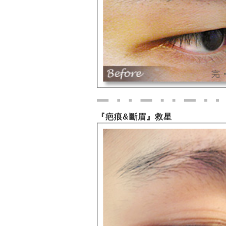
『疤痕&斷眉』救星