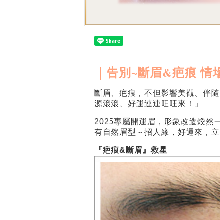
｜告別~斷眉&疤痕 情
斷眉、疤痕，不但影響美觀、伴隨
源滾滾、好運連連旺旺來！」
2025專屬開運眉，形象改造煥
有自然眉型～招人緣，好運來，立
『疤痕&斷眉』救星