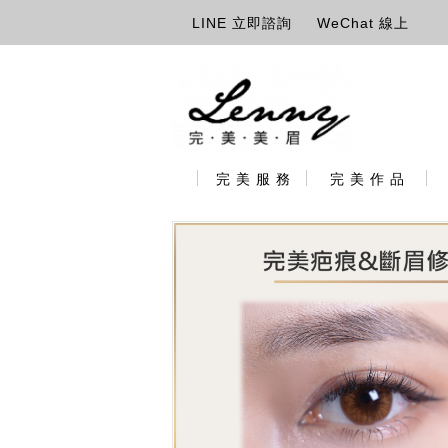
LINE 立即諮詢
WeChat 線上
完 美 服 務
完 美 作 品