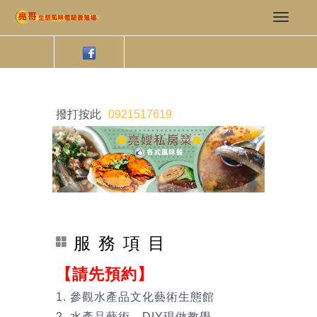
撥打按此
0921517619
服 務 項 目
【請先預約】
1. 參觀水產品文化藝術生態館
2. 水產品藝術、DIY現做教學