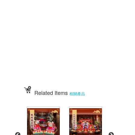
擺宴用品 客製化蜂蜜蛋糕 拜拜蜂蜜蛋糕 祝壽用蜂蜜蛋糕 神明祝壽
祝壽點心宴 36點心 72點心 108點心 點心宴 山珍海味 十二菜碗
五色豆 五行豆 招財五行豆 神明聖誕 點心祀宴 大菜宴王 精緻點心宴
大盛擺宴點心 竹軒壽桃麵 伍彩宴王批發 大台南風水宴王 點心優惠套組
點心宴價錢 壽桃塔 壽桃 排宴物品 祝壽宴 祀宴祝壽藝品 批發價 點心宴
價錢
顯真懿坊排宴 宴王大菜 專業排宴 拜拜點心 拜拜藝品批發 架子 萬壽無
疆盤
五格架 六格架 三格架 糖塔 五秀糖塔 七秀糖塔 敬神蠟燭 壽桃壽麵 竹
軒壽麵
伍彩宴王配件用品批發 宴王餐、硬宴、軟宴、宴王料理、宴王餐果饌、宴
王宴、
宴王點心、宴王餐108道點心、宴王餐設計、祀宴、迎神擺宴、神明壽誕、
神明壽宴
、中元普渡、宮廟建醮、普渡組合套餐、神明壽宴套餐、廟會擺宴、普渡法
會拜桌
Related Items
相關產品