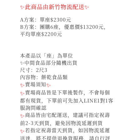
✨此商品由新竹物流配送✨
A方案：單座$2300元
B方案：團購6座，優惠價$13200元，
平均單座$2200元
本產品以「座」為單位
✨中間食品部分隨機出貨
尺寸：2尺3
內容物：餅乾食品類
✨
賣場須知
✨
✨
賣場商品皆是下單後製作，不會每個
都有現貨，下單前可先加入LINE1對1客
服詢問確認
✨
商品皆由宅配運送，建議可指定祝壽
前2-3天到貨，避免因物流延遲到貨
✨
若指定祝壽當天到貨，如因物流延遲
送達，將不提供退換貨服務，請自行評