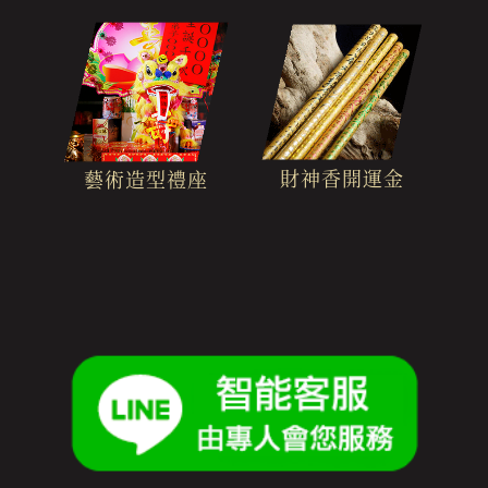
財神香開運金
藝術造型禮座