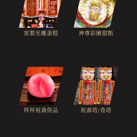
客製光雕蛋糕
神尊彩繪甜點
拜拜祝壽供品
祝壽塔/香塔