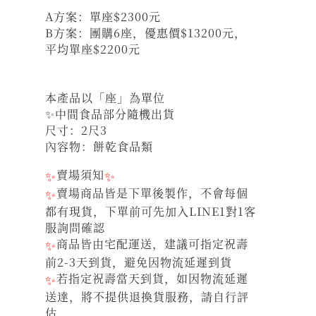
A方案：單座$2300元
B方案：團購6座，優惠價$13200元，
平均單座$2200元
本產品以「座」為單位
✨中間食品部分隨機出貨
尺寸：2尺3
內容物：餅乾食品類
✨
賣場須知
✨
✨
賣場商品皆是下單後製作，不會每個
都有現貨，下單前可先加入LINE1對1客
服詢問確認
✨
商品皆由宅配運送，建議可指定祝壽
前2-3天到貨，避免因物流延遲到貨
✨
若指定祝壽當天到貨，如因物流延遲
送達，將不提供退換貨服務，請自行評
估