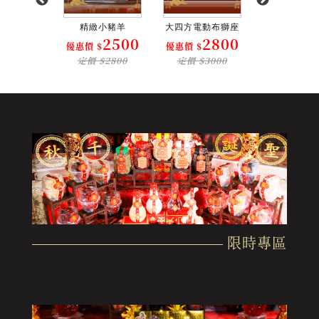
術中船
精緻小豬羊
大四方電動布獅座
廟門小船
3900
2500
2800
1
$
優惠價 $
優惠價 $
優惠價 $
$4100
定價 $2800
定價 $3000
定價 $16
限時專區