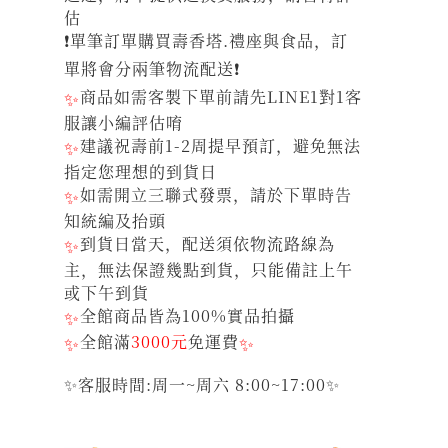
估
❗單筆訂單購買壽香塔.禮座與食品，訂
單將會分兩筆物流配送❗
✨
商品如需客製下單前請先LINE1對1客
服讓小編評估唷
✨
建議祝壽前1-2周提早預訂，避免無法
指定您理想的到貨日
✨
如需開立三聯式發票，請於下單時告
知統編及抬頭
✨
到貨日當天，配送須依物流路線為
主，無法保證幾點到貨，只能備註上午
或下午到貨
✨
全館商品皆為100%實品拍攝
✨
全館滿
3000元
免運費
✨
✨客服時間:周一~周六 8:00~17:00✨