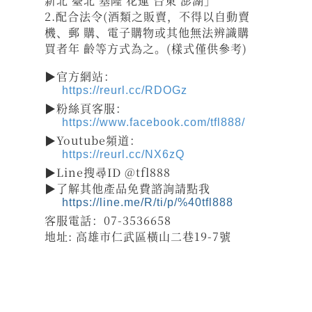
新北 臺北 基隆 花蓮 台東 澎湖」
2.配合法令(酒類之販賣，不得以自動賣
機、郵 購、電子購物或其他無法辨識購
買者年 齡等方式為之。(樣式僅供參考)
▶官方網站：
https://reurl.cc/RDOGz
▶粉絲頁客服：
https://www.facebook.com/tfl888/
▶Youtube頻道：
https://reurl.cc/NX6zQ
▶Line搜尋ID @tfl888
▶了解其他產品免費諮詢請點我
https://line.me/R/ti/p/%40tfl888
客服電話：07-3536658
地址: 高雄市仁武區橫山二巷19-7號
祝壽 宴王器具 宴王用品 大台南宴王用品 伍彩點心 宴王配件
老食說宴王點心 老食說祝壽點心 伍彩宴王 竹軒祝壽餅 伍彩宴王配件
天香點心 高雄廟會宴王點心 彰化伍彩 宴王藝品批發工廠 擺宴點心