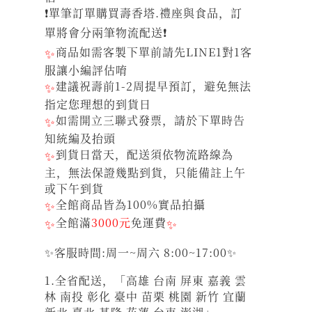
❗單筆訂單購買壽香塔.禮座與食品，訂
單將會分兩筆物流配送❗
✨
商品如需客製下單前請先LINE1對1客
服讓小編評估唷
✨
建議祝壽前1-2周提早預訂，避免無法
指定您理想的到貨日
✨
如需開立三聯式發票，請於下單時告
知統編及抬頭
✨
到貨日當天，配送須依物流路線為
主，無法保證幾點到貨，只能備註上午
或下午到貨
✨
全館商品皆為100%實品拍攝
✨
全館滿
3000元
免運費
✨
✨客服時間:周一~周六 8:00~17:00✨
1.全省配送，「高雄 台南 屏東 嘉義 雲
林 南投 彰化 臺中 苗栗 桃園 新竹 宜蘭