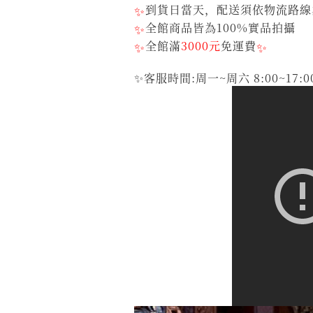
✨
到貨日當天，配送須依物流路線
✨
全館商品皆為100%實品拍攝
✨
全館滿
3000元
免運費
✨
✨客服時間:周一~周六 8:00~17:0