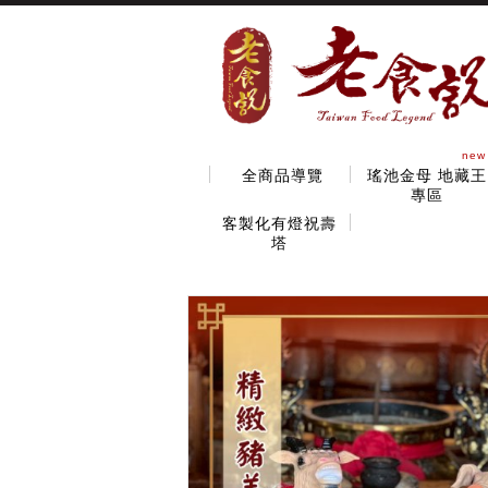
new
全商品導覽
瑤池金母 地藏王
專區
客製化有燈祝壽
塔