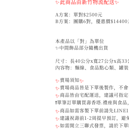
✨此商品由新竹物流配送✨
A方案：單對$2500元
B方案：團購6對，優惠價$1440
本產品以「對」為單位
✨中間飾品部分隨機出貨
尺寸：長40公分x寬27公分x高33
內容物：麵線、食品點心類、罐裝
✨
賣場須知
✨
✨
賣場商品皆是下單後製作，不會每
✨
商品皆由宅配運送，建議可指定
❗單筆訂單購買壽香塔.禮座與食品
✨
商品如需客製下單前請先LINE
✨
建議祝壽前1-2周提早預訂，
✨
如需開立三聯式發票，請於下單