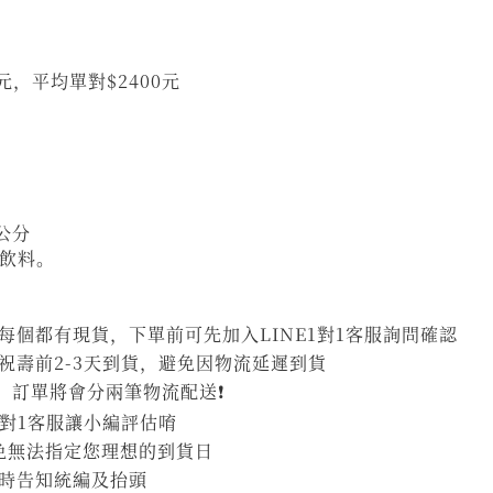
0元，平均單對$2400元
公分
飲料。
個都有現貨，下單前可先加入LINE1對1客服詢問確認
祝壽前2-3天到貨，避免因物流延遲到貨
，訂單將會分兩筆物流配送❗
1對1客服讓小編評估唷
避免無法指定您理想的到貨日
時告知統編及抬頭