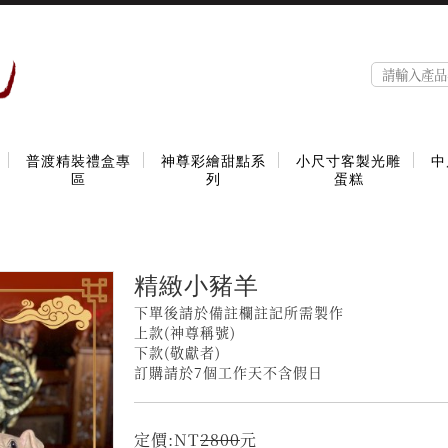
普渡精裝禮盒專
神尊彩繪甜點系
小尺寸客製光雕
中
區
列
蛋糕
精緻小豬羊
下單後請於備註欄註記所需製作
上款(神尊稱號)
下款(敬獻者)
訂購請於7個工作天不含假日
定價:NT
2800
元