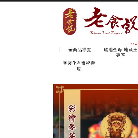
new
全商品導覽
瑤池金母 地藏王
專區
客製化有燈祝壽
塔