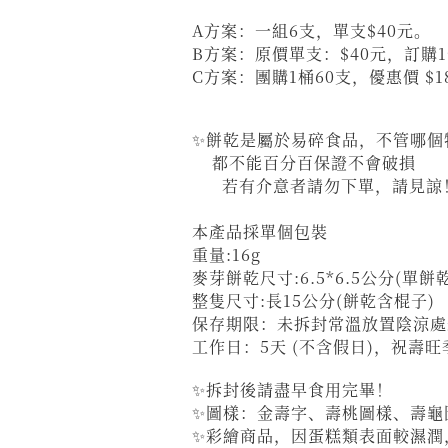
A方案：一組6支，單支$40元。
B方案：原價單支：$40元，訂購1
C方案：團購1桶60支，優惠價 $
✨餅乾是屬於易碎食品，不管哪個
都不能百分百保證不會破損
若有介意者請勿下單，請見諒
本產品採單個包裝
重量:16g
麥芽餅乾尺寸:6.5*6.5公分(單餅乾
整隻尺寸:長15公分(餅乾含棍子)
保存期限：未拆封常溫放置陰涼處
工作日：5天 (不含假日)，祝壽
✨拆封後請盡早食用完畢！
✨圖樣：金壽字、壽桃圖樣、壽龜
✨彩繪商品，因蛋糕類表面較濕潤