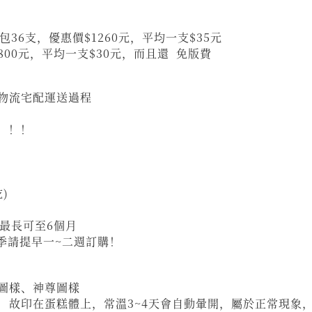
包36支，優惠價$1260元，平均一支$35元
1800元，平均一支$30元，而且還 免版費
物流宅配運送過程
！！！
)
最長可至6個月
旺季請提早一~二週訂購！
圖樣、神尊圖樣
，故印在蛋糕體上，常溫3~4天會自動暈開，屬於正常現象