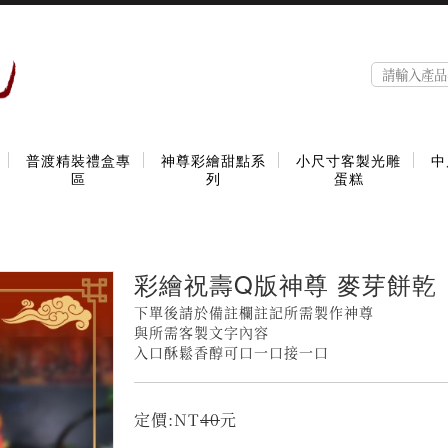
普渡精裝禮盒專
神尊彩繪甜點系
小尺寸客製光雕
中
區
列
蛋糕
彩繪祝壽Q版神尊 麥芽餅乾
下單後請於備註欄註記所需製作神尊
與所需客製文字內容
入口酥鬆香醇可口一口接一口
定價:NT
40
元