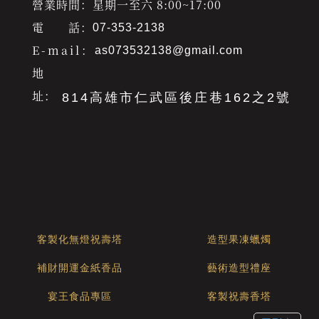
營業時間：星期一至六 8:00~17:00
電 話：
07-353-2138
E-mail：
as073532138@gmail.com
地
址：
814高雄市仁武區後庄巷162之2號
客製化無燈祝壽塔
造型果凍蠟燭
補財開運金紙香品
藝術造型禮座
宴王食品專區
客製祝壽香塔