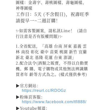
圖樣：金壽字、壽桃圖樣、壽龜圖樣、
神尊圖樣
工作日：5天 (不含假日)，祝壽旺季
請提早一~二週訂購！
✨如需客製圖案，請私訊Line！ (請自
行注意是否有版權問題)✨
1.全省配送，「高雄 台南 屏東 嘉義 雲
林 南投 彰化 臺中 苗栗 桃園 新竹 宜蘭
新北 臺北 基隆 花蓮 台東 澎湖」
2.配合法令(酒類之販賣，不得以自動賣
機、郵 購、電子購物或其他無法辨識購
買者年 齡等方式為之。(樣式僅供參考)
▶官方網站：
https://reurl.cc/RDOGz
▶粉絲頁客服：
https://www.facebook.com/tfl888/
▶Youtube頻道：