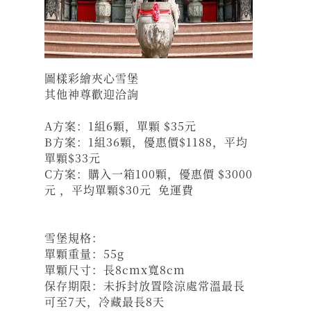
圖樣彩繪夾心雪堡
其他神尊歡迎洽詢
A方案：1組6顆，單顆 $35元
B方案：1組36顆，優惠價$1188，平均
單顆$33元
C方案：購入一箱100顆，優惠價 $3000
元 ，平均單顆$30元 免運費
雪堡規格：
單顆重量：55g
單顆尺寸：長8cmx寬8cm
保存期限：未拆封放置陰涼處常溫最長
可至7天，冷藏最長8天