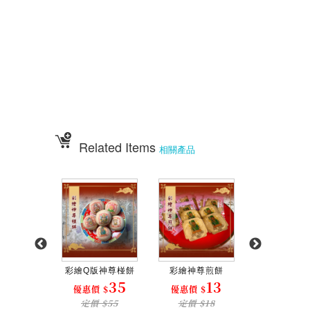
五格架 六格架 三格架 糖塔 五秀糖塔 七秀糖塔 敬神蠟燭 壽桃壽麵 竹
軒壽麵
伍彩宴王配件用品批發 宴王餐、硬宴、軟宴、宴王料理、宴王餐果饌、宴
王宴、
宴王點心、宴王餐108道點心、宴王餐設計、祀宴、迎神擺宴、神明壽誕、
神明壽宴
、中元普渡、宮廟建醮、普渡組合套餐、神明壽宴套餐、廟會擺宴、普渡法
會拜桌
Related Items
相關產品
Q版神尊...
彩繪Q版神尊椪餅
彩繪神尊煎餅
彩繪開運籤詩牛
20
35
13
2
 $
優惠價 $
優惠價 $
優惠價 $
 $25
定價 $55
定價 $18
定價 $35