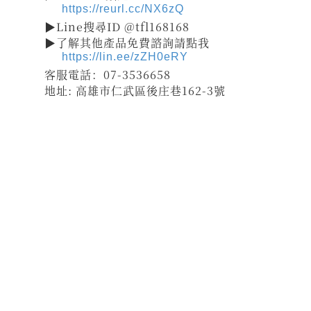
https://reurl.cc/NX6zQ
▶Line搜尋ID @tfl168168
▶了解其他產品免費諮詢請點我
https://lin.ee/zZH0eRY
客服電話：07-3536658
地址: 高雄市仁武區後庄巷162-3號
祝壽 宴王器具 宴王用品 大台南宴王用品 伍彩點心 宴王配件
老食說宴王點心 老食說祝壽點心 伍彩宴王 竹軒祝壽餅 伍彩宴王配件
天香點心 高雄廟會宴王點心 彰化伍彩 宴王藝品批發工廠 擺宴點心
擺宴用品 客製化蜂蜜蛋糕 拜拜蜂蜜蛋糕 祝壽用蜂蜜蛋糕 神明祝壽
祝壽點心宴 36點心 72點心 108點心 點心宴 山珍海味 十二菜碗
五色豆 五行豆 招財五行豆 神明聖誕 點心祀宴 大菜宴王 精緻點心宴
大盛擺宴點心 竹軒壽桃麵 伍彩宴王批發 大台南風水宴王 點心優惠套組
點心宴價錢 壽桃塔 壽桃 排宴物品 祝壽宴 祀宴祝壽藝品 批發價 點心宴
價錢
顯真懿坊排宴 宴王大菜 專業排宴 拜拜點心 拜拜藝品批發 架子 萬壽無
疆盤