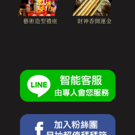
財神香開運金
藝術造型禮座