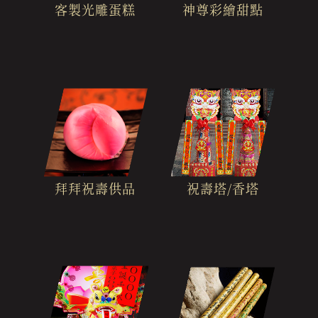
客製光雕蛋糕
神尊彩繪甜點
拜拜祝壽供品
祝壽塔/香塔