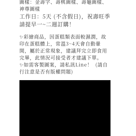
圖樣：金壽字、壽桃圖樣、壽龜圖樣、
神尊圖樣
工作日：5天 (不含假日)，祝壽旺季
請提早一~二週訂購！
✨彩繪商品，因蛋糕類表面較濕潤，故
印在蛋糕體上，常溫3~4天會自動暈
開，屬於正常現象，建議拜完立即食用
完畢，此情況可接受者才建議下單。
✨如需客製圖案，請私訊Line！ (請自
行注意是否有版權問題)