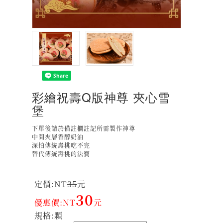
彩繪祝壽Q版神尊 夾心雪
堡
下單後請於備註欄註記所需製作神尊
中間夾層香醇奶油
深怕傳統壽桃吃不完
替代傳統壽桃的法寶
定價:NT
35
元
30
優惠價:NT
元
規格:顆