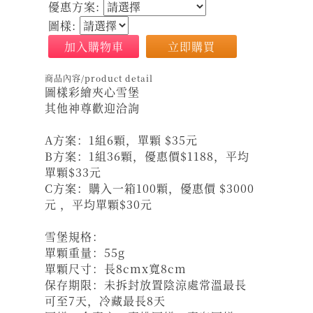
優惠方案:
圖樣:
加入購物車
立即購買
商品內容/product detail
圖樣彩繪夾心雪堡
其他神尊歡迎洽詢
A方案：1組6顆，單顆 $35元
B方案：1組36顆，優惠價$1188，平均
單顆$33元
C方案：購入一箱100顆，優惠價 $3000
元 ，平均單顆$30元
雪堡規格：
單顆重量：55g
單顆尺寸：長8cmx寬8cm
保存期限：未拆封放置陰涼處常溫最長
可至7天，冷藏最長8天