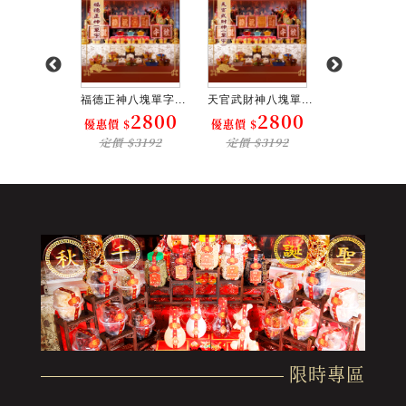
八塊單字...
福德正神八塊單字...
天官武財神八塊單...
地藏王菩薩八塊
2800
2800
2800
2
$
優惠價 $
優惠價 $
優惠價 $
$3192
定價 $3192
定價 $3192
定價 $31
限時專區