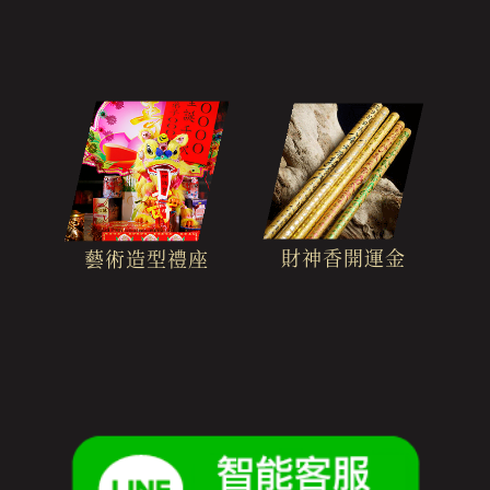
財神香開運金
藝術造型禮座