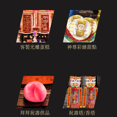
客製光雕蛋糕
神尊彩繪甜點
拜拜祝壽供品
祝壽塔/香塔