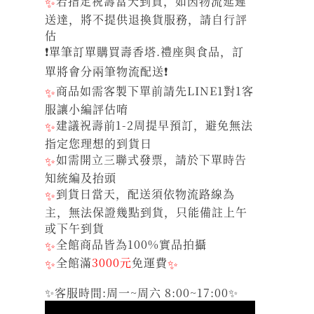
✨
若指定祝壽當天到貨，如因物流延遲
送達，將不提供退換貨服務，請自行評
估
❗單筆訂單購買壽香塔.禮座與食品，訂
單將會分兩筆物流配送❗
✨
商品如需客製下單前請先LINE1對1客
服讓小編評估唷
✨
建議祝壽前1-2周提早預訂，避免無法
指定您理想的到貨日
✨
如需開立三聯式發票，請於下單時告
知統編及抬頭
✨
到貨日當天，配送須依物流路線為
主，無法保證幾點到貨，只能備註上午
或下午到貨
✨
全館商品皆為100%實品拍攝
✨
全館滿
3000元
免運費
✨
✨客服時間:周一~周六 8:00~17:00✨