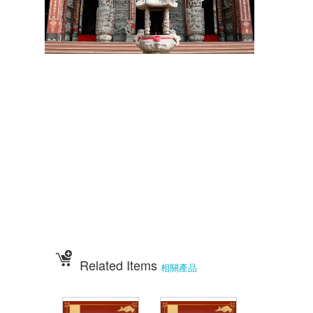
祝壽
宴王器具
宴王用品
大台南宴王用品
伍彩點心
宴王配件
老食說宴王點心
老食說祝壽點心
伍彩宴王
竹軒祝壽餅
伍彩宴王配件
天香點心
高雄廟會宴王點心
彰化伍彩
宴王藝品批發工廠
擺宴點心
擺宴用品
客製化蜂蜜蛋糕
拜拜蜂蜜蛋糕
祝壽用蜂蜜蛋糕
神明祝壽
36
72
108
祝壽點心宴
點心
點心
點心
點心宴
山珍海味
十二菜碗
五色豆
五行豆
招財五行豆
神明聖誕
點心祀宴
大菜宴王
精緻點心宴
大盛擺宴點心
竹軒壽桃麵
伍彩宴王批發
大台南風水宴王
點心優惠套組
點心宴價錢
壽桃塔
壽桃
排宴物品
祝壽宴
祀宴祝壽藝品
批發價
點心
宴價錢
顯真懿坊排宴
宴王大菜
專業排宴
拜拜點心
拜拜藝品批發
架子
萬壽無疆盤
五格架
六格架
三格架
糖塔
五秀糖塔
七秀糖塔
敬神蠟燭
壽桃壽麵
竹軒壽麵
伍彩宴王配件用品批發
宴王餐、硬宴、軟
108
宴、宴王料理、宴王餐果饌、宴王宴、宴王點心、宴王餐
道點心、宴王
餐設
計、祀宴、迎神擺宴、神明壽誕、神明壽宴、中元普渡、宮廟建醮、普渡組
合套
餐、神明壽宴套餐、廟會擺宴、普渡法會拜桌
Related Items
相關產品