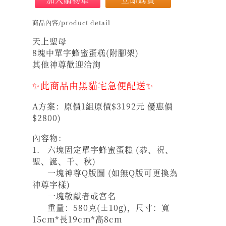
商品內容/product detail
天上聖母
8塊中單字蜂蜜蛋糕(附腳架)
其他神尊歡迎洽詢
✨此商品由黑貓宅急便配送✨
A方案：原價1組原價$3192元 優惠價
$2800)
內容物：
1. 六塊固定單字蜂蜜蛋糕 (恭、祝、
聖、誕、千、秋)
一塊神尊Q版圖 (如無Q版可更換為
神尊字樣)
一塊敬獻者或宮名
重量：580克(±10g)，尺寸：寬
15cm*長19cm*高8cm