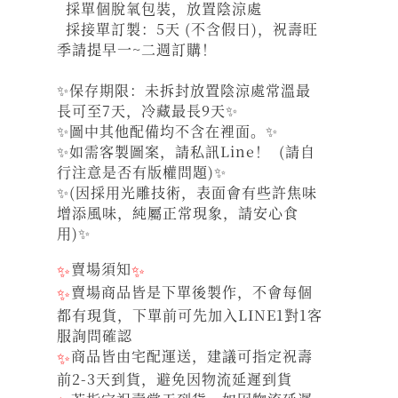
採單個脫氧包裝，放置陰涼處
採接單訂製：5天 (不含假日)，祝壽旺
季請提早一~二週訂購！
✨保存期限：未拆封放置陰涼處常溫最
長可至7天，冷藏最長9天✨
✨圖中其他配備均不含在裡面。✨
✨如需客製圖案，請私訊Line！ (請自
行注意是否有版權問題)✨
✨(因採用光雕技術，表面會有些許焦味
增添風味，純屬正常現象，請安心食
用)✨
✨
賣場須知
✨
✨
賣場商品皆是下單後製作，不會每個
都有現貨，下單前可先加入LINE1對1客
服詢問確認
✨
商品皆由宅配運送，建議可指定祝壽
前2-3天到貨，避免因物流延遲到貨