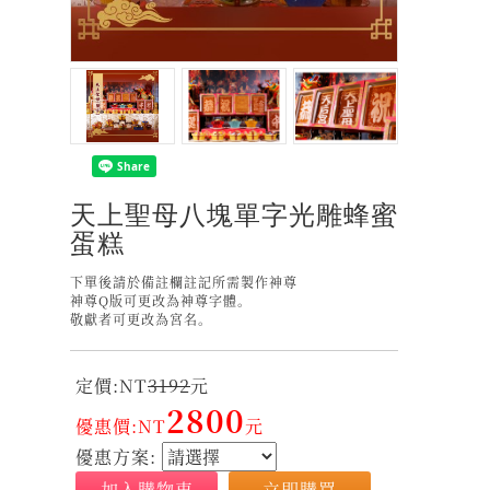
天上聖母八塊單字光雕蜂蜜
蛋糕
下單後請於備註欄註記所需製作神尊
神尊Q版可更改為神尊字體。
敬獻者可更改為宮名。
定價:NT
3192
元
2800
優惠價:NT
元
優惠方案:
加入購物車
立即購買