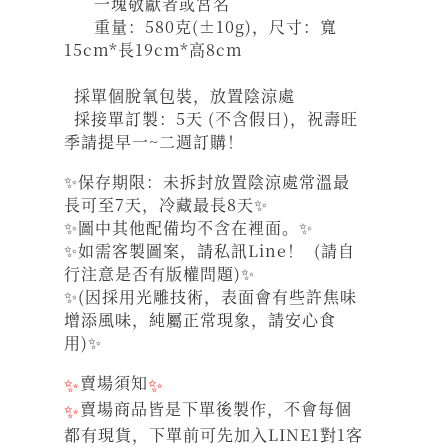
一塊敬獻者或宮名
重量：580克(±10g)，尺寸：寬
15cm*長19cm*高8cm
採單個脫氧包裝，放置陰涼處
採接單訂製：5天 (不含假日)，祝壽旺
季請提早一~二週訂購！
✨保存期限：未拆封放置陰涼處常溫最
長可至7天，冷藏最長8天✨
✨圖中其他配備均不含在裡面。✨
✨如需客製圖案，請私訊Line！ (請自
行注意是否有版權問題)✨
✨(因採用光雕技術，表面會有些許焦味
增添風味，純屬正常現象，請安心食
用)✨
✨
賣場須知
✨
✨
賣場商品皆是下單後製作，不會每個
都有現貨，下單前可先加入LINE1對1客