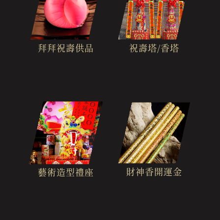
拜拜祝壽供品
祝壽塔/香塔
財神香開運金
藝術造型禮座