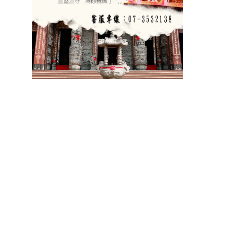
​祝壽
宴王器具
宴王用品
大台南宴王用品
伍彩點心
宴王配件
老食說宴王點心
老食說祝壽點心
伍彩宴王
竹軒祝壽餅
伍彩宴王配件
天香點心
高雄廟會宴王點心
彰化伍彩
宴王藝品批發工廠
擺宴點心
擺宴用品
客製化蜂蜜蛋糕
拜拜蜂蜜蛋糕
祝壽用蜂蜜蛋糕
神明祝壽
36
72
108
祝壽點心宴
點心
點心
點心
點心宴
山珍海味
十二菜碗
五色豆
五行豆
招財五行豆
神明聖誕
點心祀宴
大菜宴王
精緻點心宴
大盛擺宴點心
竹軒壽桃麵
伍彩宴王批發
大台南風水宴王
點心優惠套組
點心宴價錢
壽桃塔
壽桃
排宴物品
祝壽宴
祀宴祝壽藝品
批發價
點心
宴價錢
顯真懿坊排宴
宴王大菜
專業排宴
拜拜點心
拜拜藝品批發
架子
萬壽無疆盤
五格架
六格架
三格架
糖塔
五秀糖塔
七秀糖塔
敬神蠟燭
壽桃壽麵
竹軒壽麵
伍彩宴王配件用品批發
宴王餐、硬宴、軟
108
宴、宴王料理、宴王餐果饌、宴王宴、宴王點心、宴王餐
道點心、宴王
餐設
計、祀宴、迎神擺宴、神明壽誕、神明壽宴、中元普渡、宮廟建醮、普渡組
合套