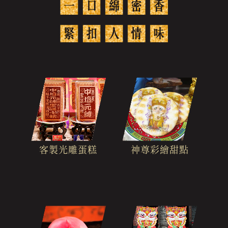
客製光雕蛋糕
神尊彩繪甜點