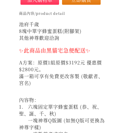
商品內容/product detail
池府千歲
8塊中單字蜂蜜蛋糕(附腳架)
其他神尊歡迎洽詢
✨此商品由黑貓宅急便配送✨
A方案：原價1組原價$3192元 優惠價
$2800元。
滿一箱可享有免費更改客製 (敬獻者、
宮名)
內容物：
1. 六塊固定單字蜂蜜蛋糕 (恭、祝、
聖、誕、千、秋)
一塊神尊Q版圖 (如無Q版可更換為
神尊字樣)