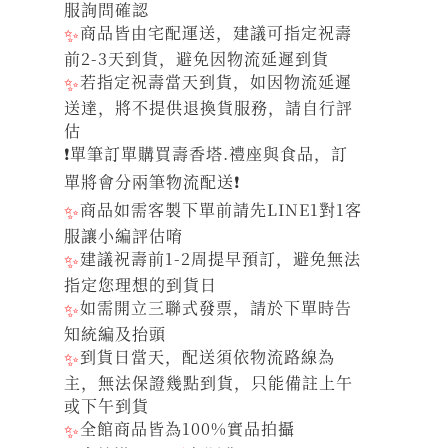
服詢問確認
✨
商品皆由宅配運送，建議可指定祝壽
前2-3天到貨，避免因物流延遲到貨
✨
若指定祝壽當天到貨，如因物流延遲
送達，將不提供退換貨服務，請自行評
估
❗單筆訂單購買壽香塔.禮座與食品，訂
單將會分兩筆物流配送❗
✨
商品如需客製下單前請先LINE1對1客
服讓小編評估唷
✨
建議祝壽前1-2周提早預訂，避免無法
指定您理想的到貨日
✨
如需開立三聯式發票，請於下單時告
知統編及抬頭
✨
到貨日當天，配送須依物流路線為
主，無法保證幾點到貨，只能備註上午
或下午到貨
✨
全館商品皆為100%實品拍攝