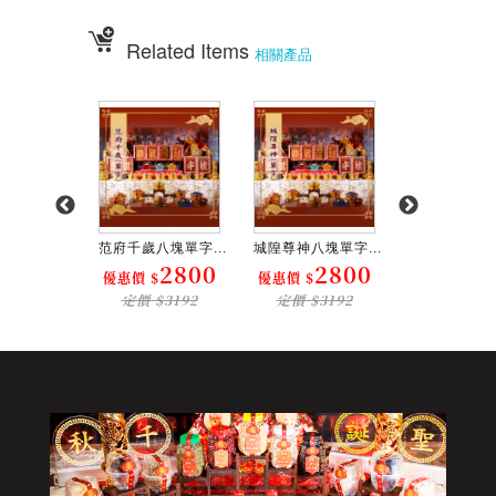
餐、神明壽宴套餐、廟會擺宴、普渡法會拜桌
Related Items
相關產品
八塊單字...
范府千歲八塊單字...
城隍尊神八塊單字...
普渡公八塊單字
2800
2800
2800
2
$
優惠價 $
優惠價 $
優惠價 $
$3192
定價 $3192
定價 $3192
定價 $31