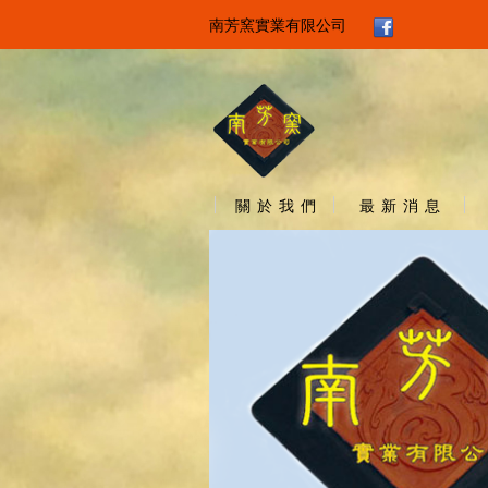
南芳窯實業有限公司
關 於 我 們
最 新 消 息