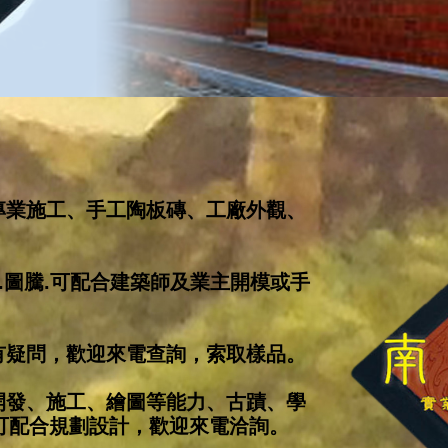
專業施工、手工陶板磚、工廠外觀、
式.圖騰.可配合建築師及業主開模或手
有疑問，歡迎來電查詢，索取樣品。
開發、施工、繪圖等能力、古蹟、學
可配合規劃設計，歡迎來電洽詢。