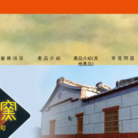
服 務 項 目
產 品 介 紹
產品介紹(其
常 見 問 題
他產品)