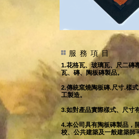
服 務 項 目
1.
花格瓦、玻璃瓦、尺二磚
瓦、磚、陶板磚製品。
2.
傳統窯燒陶板磚.尺寸.樣
工製造。
3.如對產品實際樣式、尺寸
4.本公司具有陶板磚製品，
校、公共建築及一般建築師