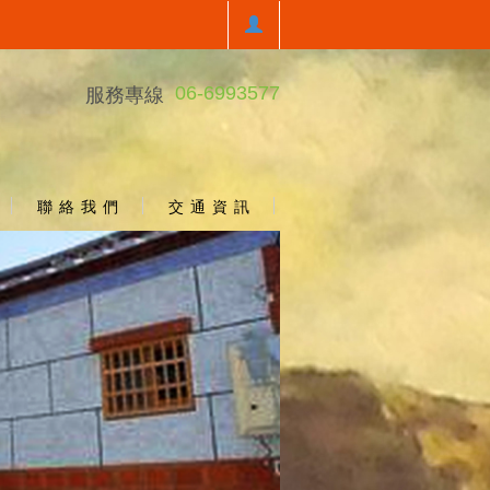
06-6993577
服務專線
聯 絡 我 們
交 通 資 訊