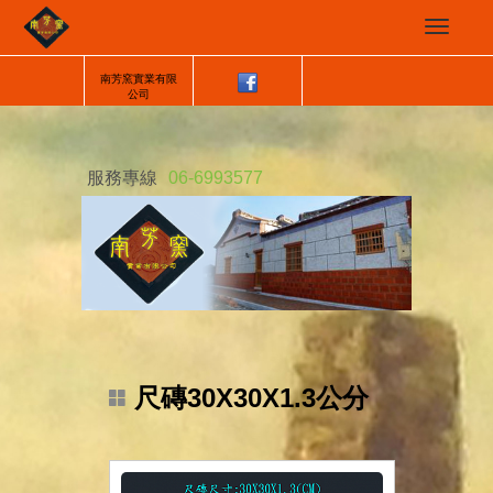
南芳窯實業有限
公司
服務專線
06-6993577
尺磚30X30X1.3公分