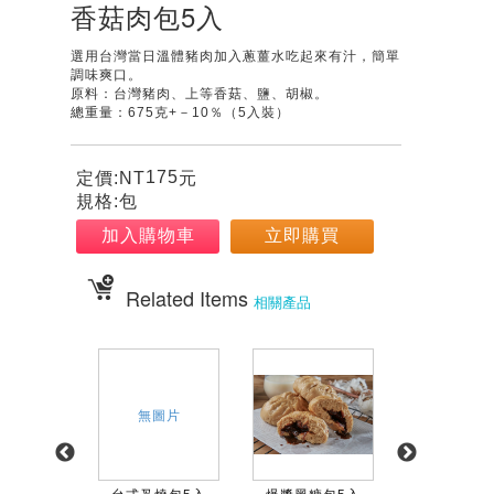
香菇肉包5入
選用台灣當日溫體豬肉加入蔥薑水吃起來有汁，簡單
調味爽口。
原料：台灣豬肉、上等香菇、鹽、胡椒。
總重量：675克+－10％（5入裝）
175
定價:NT
元
規格:包
加入購物車
立即購買
Related Items
相關產品
無圖片