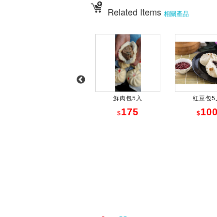
Related Items
相關產品
起司包5入
鮮肉包5入
紅豆包5
175
175
10
$
$
$