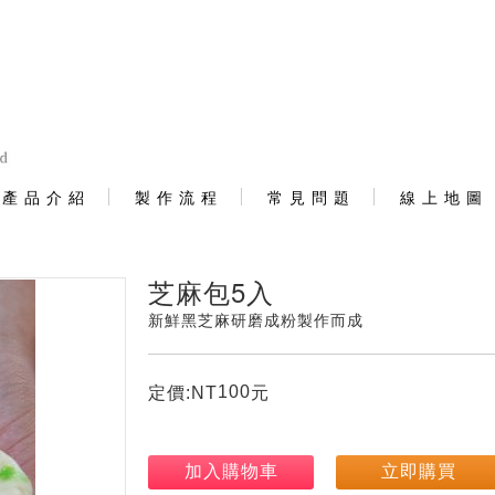
產 品 介 紹
製 作 流 程
常 見 問 題
線 上 地 圖
芝麻包5入
新鮮黑芝麻研磨成粉製作而成
100
定價:NT
元
加入購物車
立即購買