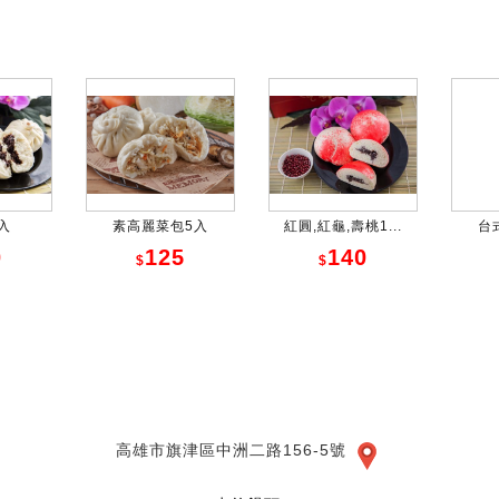
入
素高麗菜包5入
紅圓,紅龜,壽桃1...
台
0
125
140
$
$
高雄市旗津區中洲二路156-5號