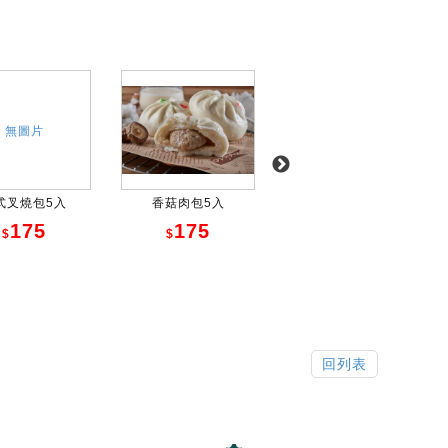
無圖片
式叉燒包5入
香菇肉包5入
招牌炒肉蛋黃包5...
175
175
175
$
$
$
回列表