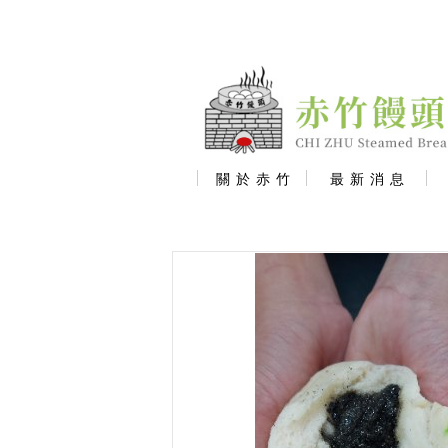
關 於 赤 竹
最 新 消 息