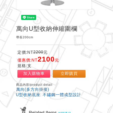
萬向U型收納伸縮圍欄
帶長200cm
2200
定價:NT
元
2100
優惠價:NT
元
規格:支
加入購物車
立即購買
商品內容/product detail
萬向(多方向掛接)
U型收納底座: 不鏽鋼一體成型設計
Related Items