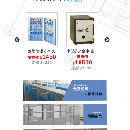
相關產品
紅色絨繩
鑰匙管理箱20支
小型防火金庫(含...
鑰匙管理箱1
1800
1450
1
優惠價
$
優惠價 $
優惠價 $
16500
$2000
定價 $1580
定價 $11
$
定價 $17850