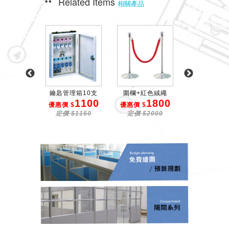
Related Items
相關產品
欄柱(...
鑰匙管理箱10支
圍欄+紅色絨繩
雙面旋轉架H型(
1350
1100
1800
2
$
優惠價 $
優惠價 $
優惠價 $
$1500
定價 $1150
定價 $2000
定價 $27