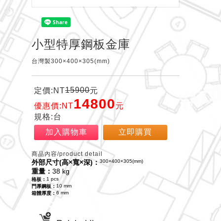
小型特厚鋼板金庫
台灣製300×400×305(mm)
15900
定價:NT
元
14800
優惠價:NT
元
規格:台
加入購物車
立即購買
商品內容/product detail
外部尺寸(高×寬×深)：
300×400×305(mm)
重量：
38
kg
1 pcs
格板：
10 mm
門厚鋼板：
6 mm
箱體厚度：