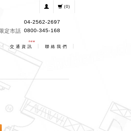
(
0
)
04-2562-2697
0800-345-168
限定市話
new
交 通 資 訊
聯 絡 我 們