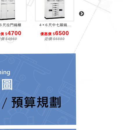
６尺拉門鐵櫃
４×６尺中七屜鐵...
１８人衣櫥
4700
6500
8700
價 $
優惠價 $
優惠價 $
價 $4960
定價 $6880
定價 $8900