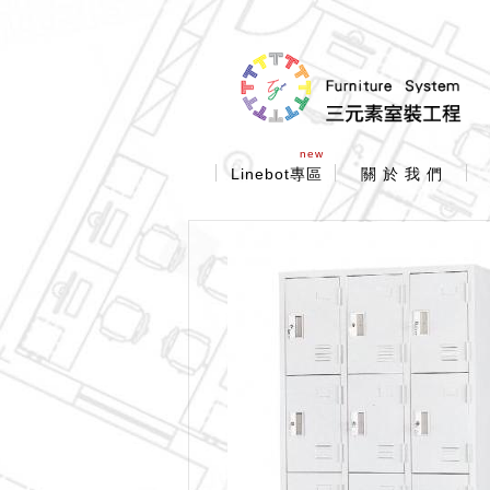
new
Linebot專區
關 於 我 們