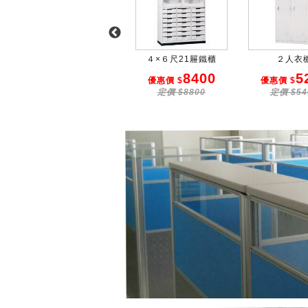
３人衣櫥
４×６尺21屜鐵櫃
２人衣
5650
8400
5
優惠價 $
優惠價 $
優惠價 $
定價 $5850
定價 $8800
定價 $54