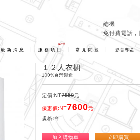
總機
免付費電話，
new
最 新 消 息
服 務 項 目
常 見 問 題
影音專區
１２人衣櫥
100%台灣製造
7850
定價:NT
元
7600
優惠價:NT
元
規格:台
加入購物車
立即購買