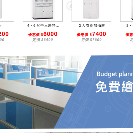
櫥
４×６尺中三屜特...
２人衣櫥加抽屜
３×
200
6000
7400
優惠價 $
優惠價 $
優惠
00
定價 $6400
定價 $7600
定