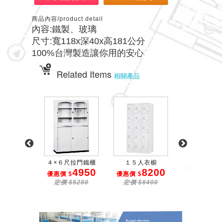
商品內容/product detail
內容:鐵製、玻璃
尺寸:寬118x深40x高181公分
100%台灣製造讓你用的安心
Related Items
相關產品
人衣櫥
４×６尺拉門鐵櫃
１５人衣櫥
３×６尺拉
5650
4950
8200
4
$
優惠價 $
優惠價 $
優惠價 $
$5850
定價 $5280
定價 $8400
定價 $49