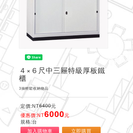
４×６尺中三屜特級厚板鐵
櫃
3抽輕鬆收納物品
6400
定價:NT
元
6000
優惠價:NT
元
規格:台
加入購物車
立即購買