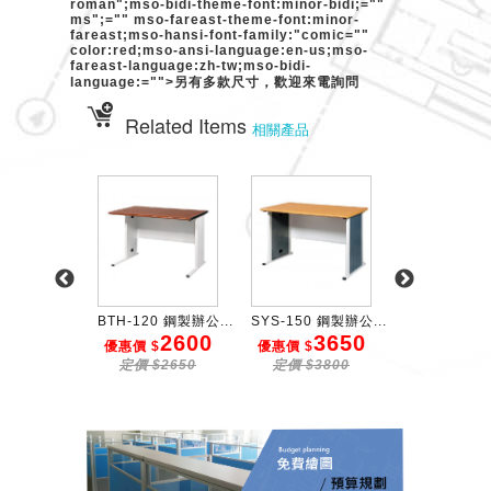
roman";mso-bidi-theme-font:minor-bidi;=""
ms";="" mso-fareast-theme-font:minor-
fareast;mso-hansi-font-family:"comic=""
color:red;mso-ansi-language:en-us;mso-
fareast-language:zh-tw;mso-bidi-
language:="">另有多款尺寸，歡迎來電詢問
Related Items
相關產品
0 鋼製辦公...
BTH-120 鋼製辦公...
SYS-150 鋼製辦公...
BTH-150 鋼
2850
2600
3650
3
$
優惠價 $
優惠價 $
優惠價 $
$2950
定價 $2650
定價 $3800
定價 $32