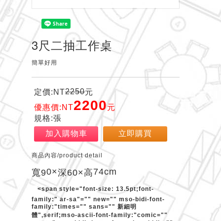
3尺二抽工作桌
簡單好用
2250
定價:NT
元
2200
優惠價:NT
元
規格:張
加入購物車
立即購買
商品內容/product detail
0×
74cm
寬9
深60×
高
<span style="font-size: 13.5pt;font-
family:" ar-sa"="" new="" mso-bidi-font-
family:"times="" sans="" 新細明
體",serif;mso-ascii-font-family:"comic=""