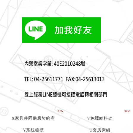
new
new
X家具共同供應契約商
V免螺絲料架
Y系統櫥櫃
U套房床組