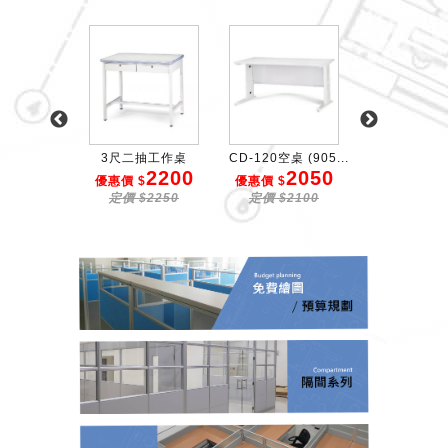
 鋼製辦公...
3尺二抽工作桌
CD-120空桌 (905...
3尺鐵桌
2550
2200
2050
2
$
優惠價 $
優惠價 $
優惠價 $
$2700
定價 $2250
定價 $2100
定價 $25