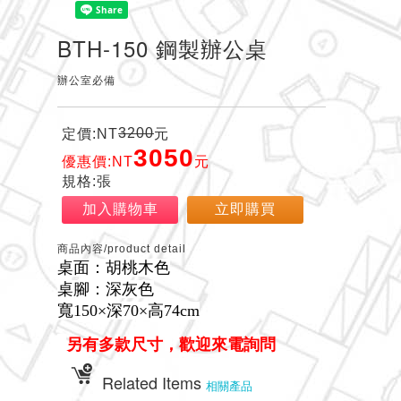
BTH-150 鋼製辦公桌
辦公室必備
3200
定價:NT
元
3050
優惠價:NT
元
規格:張
加入購物車
立即購買
商品內容/product detail
桌面：胡桃木色
桌腳：深灰色
寬150×深70×高74cm
另有多款尺寸，歡迎來電詢問
Related Items
相關產品