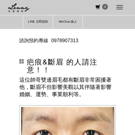
0
LINE 立即諮詢
WeChat 線上
諮詢預約專線
0978907313
疤痕&斷眉 的人請注
意！！
這位帥哥雙邊眉毛都有斷眉非常困擾著
他，斷眉不但影響美觀以其伴隨著影響
婚姻、運勢、事業順利等。