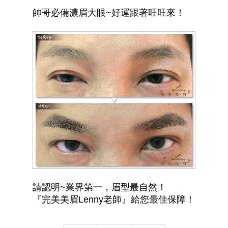
帥哥必備濃眉大眼~好運跟著旺旺來！
請認明~業界第一，眉型最自然！
『完美美眉Lenny老師』給您最佳保障！