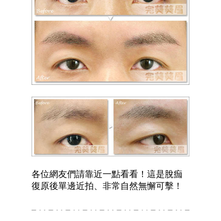
各位網友們請靠近一點看看！這是脫痂
復原後單邊近拍、非常自然無懈可擊！