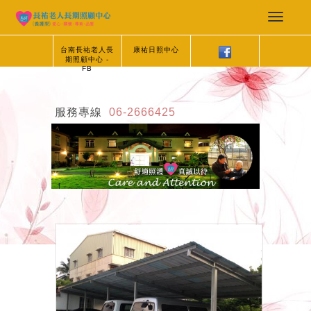
台南長祐老人長
康祐日照中心
期照顧中心 -
FB
服務專線
06-2666425