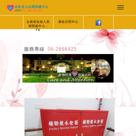
台南長祐老人長
康祐日照中心
期照顧中心 -
FB
服務專線
06-2666425