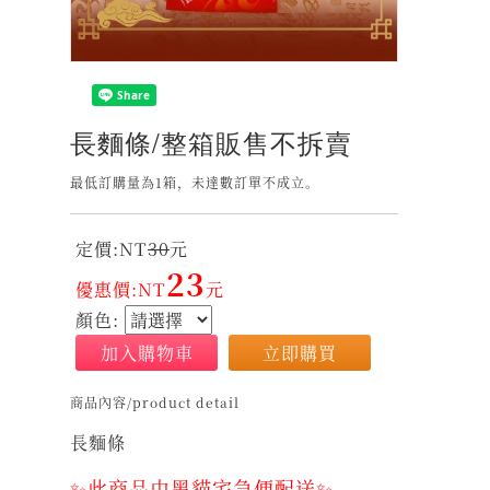
長麵條/整箱販售不拆賣
最低訂購量為1箱，未達數訂單不成立。
定價:NT
30
元
23
優惠價:NT
元
顏色:
加入購物車
立即購買
商品內容/product detail
長麵條
✨此商品由黑貓宅急便配送✨