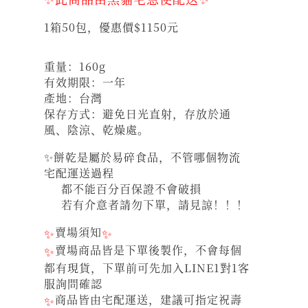
1箱50包，優惠價$1150元
重量：160g
有效期限：一年
產地：台灣
保存方式：避免日光直射，存放於通
風、陰涼、乾燥處。
✨餅乾是屬於易碎食品，不管哪個物流
宅配運送過程
都不能百分百保證不會破損
若有介意者請勿下單，請見諒！！！
✨
賣場須知
✨
✨
賣場商品皆是下單後製作，不會每個
都有現貨，下單前可先加入LINE1對1客
服詢問確認
✨
商品皆由宅配運送，建議可指定祝壽