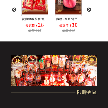
(發粿)...
祝壽檸檬蛋糕/整...
壽桃 (紅豆/綠豆...
舞獅壽麵/整箱
12
28
30
 $
優惠價 $
優惠價 $
優惠價 $
 $17
定價 $35
定價 $40
定價 $1
限時專區