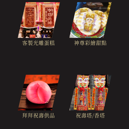
客製光雕蛋糕
神尊彩繪甜點
拜拜祝壽供品
祝壽塔/香塔