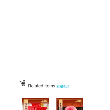
五色豆 五行豆 招財五行豆 神明聖誕 點心祀宴 大菜宴王 精緻點心宴
大盛擺宴點心 竹軒壽桃麵 伍彩宴王批發 大台南風水宴王 點心優惠套組
點心宴價錢 壽桃塔 壽桃 排宴物品 祝壽宴 祀宴祝壽藝品 批發價 點心宴
價錢
顯真懿坊排宴 宴王大菜 專業排宴 拜拜點心 拜拜藝品批發 架子 萬壽無
疆盤
五格架 六格架 三格架 糖塔 五秀糖塔 七秀糖塔 敬神蠟燭 壽桃壽麵 竹
軒壽麵
伍彩宴王配件用品批發 宴王餐、硬宴、軟宴、宴王料理、宴王餐果饌、宴
王宴、
宴王點心、宴王餐108道點心、宴王餐設計、祀宴、迎神擺宴、神明壽誕、
神明壽宴
、中元普渡、宮廟建醮、普渡組合套餐、神明壽宴套餐、廟會擺宴、普渡法
會拜桌
Related Items
相關產品