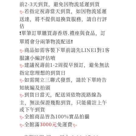
前2-3天到貨，避免因物流延遲到貨
✨
若指定祝壽當天到貨，如因物流延遲
送達，將不提供退換貨服務，請自行評
估
❗單筆訂單購買壽香塔.禮座與食品，訂
單將會分兩筆物流配送❗
✨
商品如需客製下單前請先LINE1對1客
服讓小編評估唷
✨
建議祝壽前1-2周提早預訂，避免無法
指定您理想的到貨日
✨
如需開立三聯式發票，請於下單時告
知統編及抬頭
✨
到貨日當天，配送須依物流路線為
主，無法保證幾點到貨，只能備註上午
或下午到貨
✨
全館商品皆為100%實品拍攝
✨
全館滿
3000元
免運費
✨