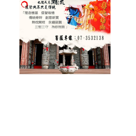
祝壽 宴王器具 宴王用品 大台南宴王用品 伍彩點心 宴王配件
老食說宴王點心 老食說祝壽點心 伍彩宴王 竹軒祝壽餅 伍彩宴王配件
天香點心 高雄廟會宴王點心 彰化伍彩 宴王藝品批發工廠 擺宴點心
擺宴用品 客製化蜂蜜蛋糕 拜拜蜂蜜蛋糕 祝壽用蜂蜜蛋糕 神明祝壽
祝壽點心宴 36點心 72點心 108點心 點心宴 山珍海味 十二菜碗