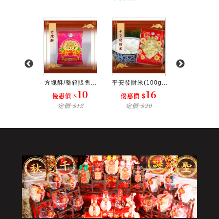
整箱販...
方塊酥/整箱販售...
平安發財米(100g...
一束壽麵/整箱
9
10
16
價 $
優惠價 $
優惠價 $
優惠價 $
 $12
定價 $12
定價 $20
定價 $3