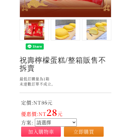
祝壽檸檬蛋糕/整箱販售不
拆賣
最低訂購量為1箱
未達數訂單不成立。
定價:NT
35
元
28
優惠價:NT
元
方案:
加入購物車
立即購買