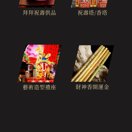
拜拜祝壽供品
祝壽塔/香塔
財神香開運金
藝術造型禮座