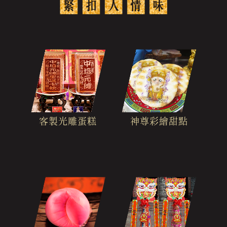
客製光雕蛋糕
神尊彩繪甜點