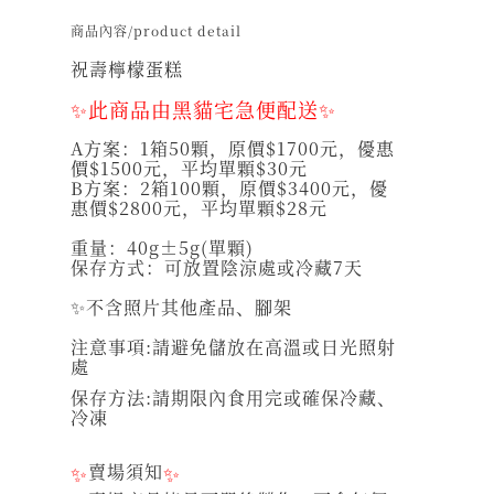
商品內容/product detail
祝壽檸檬蛋糕
✨此商品由黑貓宅急便配送✨
A方案：1箱50顆，原價$1700元，優惠
價$1500元，平均單顆$30元
B方案：2箱100顆，原價$3400元，優
惠價$2800元，平均單顆$28元
重量：40g±5g(單顆)
保存方式：可放置陰涼處或冷藏7天
✨不含照片其他產品、腳架
注意事項:請避免儲放在高溫或日光照射
處
保存方法:請期限內食用完或確保冷藏、
冷凍
✨
賣場須知
✨