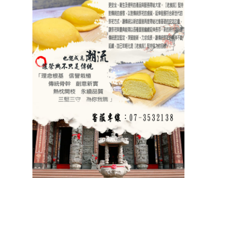
祝壽 宴王器具 宴王用品 大台南宴王用品 伍彩點心 宴王配件
老食說宴王點心 老食說祝壽點心 伍彩宴王 竹軒祝壽餅 伍彩宴王配件