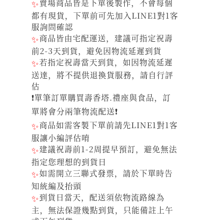
✨
賣場商品皆是下單後製作，不會每個
都有現貨，下單前可先加入LINE1對1客
服詢問確認
✨
商品皆由宅配運送，建議可指定祝壽
前2-3天到貨，避免因物流延遲到貨
✨
若指定祝壽當天到貨，如因物流延遲
送達，將不提供退換貨服務，請自行評
估
❗單筆訂單購買壽香塔.禮座與食品，訂
單將會分兩筆物流配送❗
✨
商品如需客製下單前請先LINE1對1客
服讓小編評估唷
✨
建議祝壽前1-2周提早預訂，避免無法
指定您理想的到貨日
✨
如需開立三聯式發票，請於下單時告
知統編及抬頭
✨
到貨日當天，配送須依物流路線為
主，無法保證幾點到貨，只能備註上午