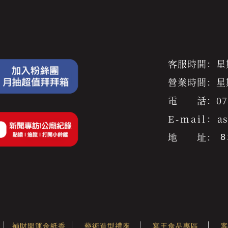
客服時間：星期一
營業時間：星期一
電 話：
07
E-mail：
a
地 址：
補財開運金紙香
藝術造型禮座
宴王食品專區