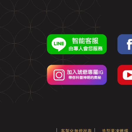
客製化無燈祝壽
造型果凍蠟燭