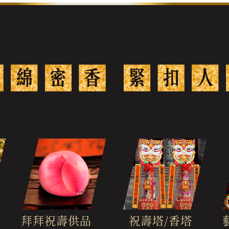
拜拜祝壽供品
祝壽塔/香塔