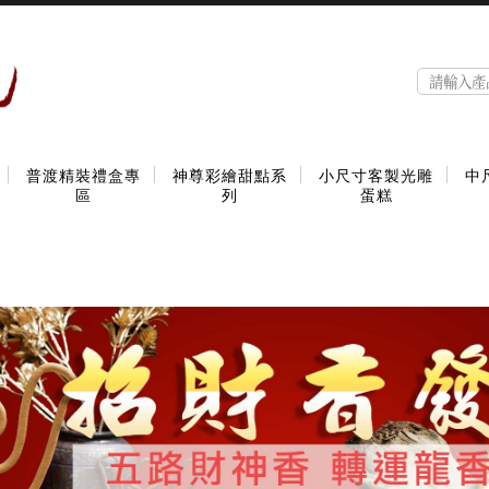
普渡精裝禮盒專
神尊彩繪甜點系
小尺寸客製光雕
中
區
列
蛋糕