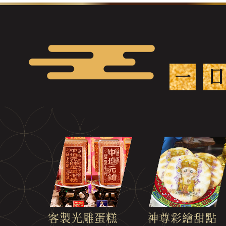
客製光雕蛋糕
神尊彩繪甜點