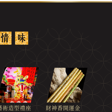
財神香開運金
藝術造型禮座